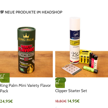
💯 NEUE PRODUKTE IM HEADSHOP
NEU
-20%
King Palm Mini Variety Flavor
NEU
Clipper Starter Set
Pack
14,95
€
24,95
€
18,80
€