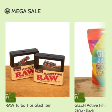
Dabbing
🤩 MEGA SALE
Zubehör
-18%
-10%
RAW Turbo Tips Glasfilter
GIZEH Active Filte
210er Pack