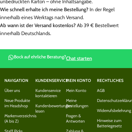
unbedruckten Karton – ohne Inhaltsangabe.
Wie schnell erhalte ich meine Bestellung?
In der Regel
innerhalb eines Werktags nach Versand.
Ab wann ist der Versand kostenlos?
Ab 39 € Bestellwert
innerhalb Deutschlands.
Bock auf ehrliche Beratung?
Chat starten
NAVIGATION
KUNDENSERVICE
MEIN KONTO
RECHTLICHES
Über uns
Kundenservice
Mein Konto
AGB
kontaktieren
Neue Produkte
Meine
Datenschutzerkläru
im Headshop
Kundenbewertungen
Bestellungen
Widerrufsbelehrung
lesen
Markenverzeichnis
Fragen &
Hinweise zum
(A bis Z)
Antworten
Batteriegesetz
Staff Picks
Zahlung &