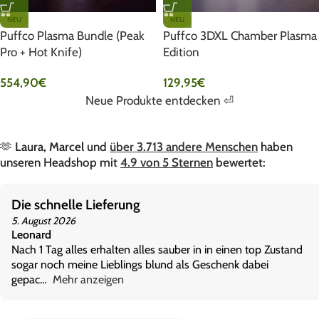
NEU
NEU
Puffco Plasma Bundle (Peak
Puffco 3DXL Chamber Plasma
Pro + Hot Knife)
Edition
554,90
€
129,95
€
Neue Produkte entdecken ⏎
🫶
Laura, Marcel
und
über 3.713 andere Menschen
haben
unseren Headshop mit
4.9 von 5 Sternen
bewertet:
Schnelle Antwort und super nett
4. August 2026
Amélie
Ich habe sehr schnell und eine sehr nette Naricht auf meine
Frage bekommen. Das Versenden sieht bis jetzt viel
versprech
Mehr anzeigen