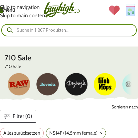
Skip to navigation
Menü
Skip to main content
710 Sale
710 Sale
Sortieren nach
Filter (0)
×
Alles zurücksetzen
NS14F (14,5mm female)