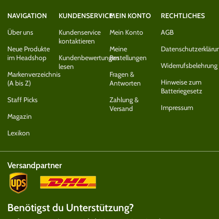
NAVIGATION
KUNDENSERVICE
MEIN KONTO
RECHTLICHES
Über uns
Kundenservice
Mein Konto
AGB
kontaktieren
Neue Produkte
Meine
Datenschutzerkläru
im Headshop
Kundenbewertungen
Bestellungen
Widerrufsbelehrung
lesen
Markenverzeichnis
Fragen &
Hinweise zum
(A bis Z)
Antworten
Batteriegesetz
Staff Picks
Zahlung &
Impressum
Versand
Magazin
Lexikon
Versandpartner
Benötigst du Unterstützung?