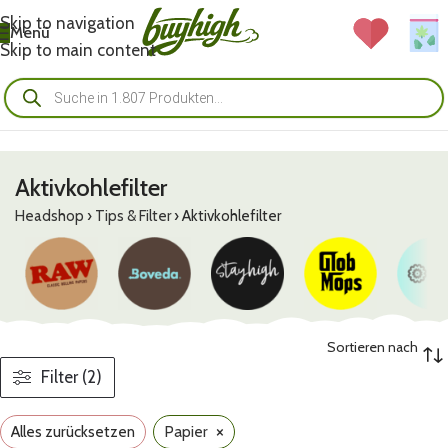
Skip to navigation
Menü
Skip to main content
Aktivkohlefilter
Headshop
›
Tips & Filter
›
Aktivkohlefilter
Sortieren nach
Filter (2)
×
Alles zurücksetzen
Papier