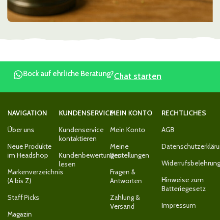
Bock auf ehrliche Beratung?
Chat starten
NAVIGATION
KUNDENSERVICE
MEIN KONTO
RECHTLICHES
Über uns
Kundenservice
Mein Konto
AGB
kontaktieren
Neue Produkte
Meine
Datenschutzerklär
im Headshop
Kundenbewertungen
Bestellungen
Widerrufsbelehrun
lesen
Markenverzeichnis
Fragen &
Hinweise zum
(A bis Z)
Antworten
Batteriegesetz
Staff Picks
Zahlung &
Impressum
Versand
Magazin