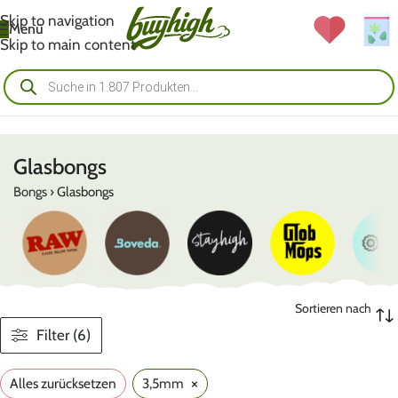
Skip to navigation
Menü
Skip to main content
Glasbongs
Bongs
›
Glasbongs
Sortieren nach
Filter (6)
×
Alles zurücksetzen
3,5mm