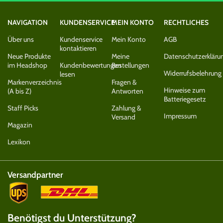
NAVIGATION
KUNDENSERVICE
MEIN KONTO
RECHTLICHES
Über uns
Kundenservice
Mein Konto
AGB
kontaktieren
Neue Produkte
Meine
Datenschutzerkläru
im Headshop
Kundenbewertungen
Bestellungen
Widerrufsbelehrung
lesen
Markenverzeichnis
Fragen &
Hinweise zum
(A bis Z)
Antworten
Batteriegesetz
Staff Picks
Zahlung &
Impressum
Versand
Magazin
Lexikon
Versandpartner
Benötigst du Unterstützung?