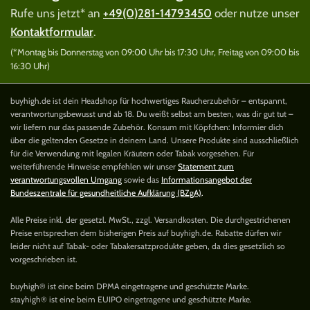
Rufe uns jetzt* an
+49(0)281-14793450
oder nutze unser
Kontaktformular
.
(*Montag bis Donnerstag von 09:00 Uhr bis 17:30 Uhr, Freitag von 09:00 bis
16:30 Uhr)
buyhigh.de ist dein Headshop für hochwertiges Raucherzubehör – entspannt,
verantwortungsbewusst und ab 18. Du weißt selbst am besten, was dir gut tut –
wir liefern nur das passende Zubehör. Konsum mit Köpfchen: Informier dich
über die geltenden Gesetze in deinem Land. Unsere Produkte sind ausschließlich
für die Verwendung mit legalen Kräutern oder Tabak vorgesehen. Für
weiterführende Hinweise empfehlen wir unser
Statement zum
verantwortungsvollen Umgang
sowie das
Informationsangebot der
Bundeszentrale für gesundheitliche Aufklärung (BZgA)
.
Alle Preise inkl. der gesetzl. MwSt., zzgl. Versandkosten. Die durchgestrichenen
Preise entsprechen dem bisherigen Preis auf buyhigh.de. Rabatte dürfen wir
leider nicht auf Tabak- oder Tabakersatzprodukte geben, da dies gesetzlich so
vorgeschrieben ist.
buyhigh® ist eine beim DPMA eingetragene und geschützte Marke.
stayhigh® ist eine beim EUIPO eingetragene und geschützte Marke.