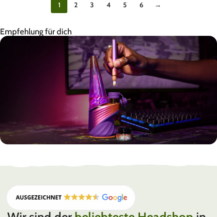
1
2
3
4
5
6
→
Empfehlung für dich
PUFFCO
PLASMA EDITION
Wir sind der
beliebteste Headshop
in