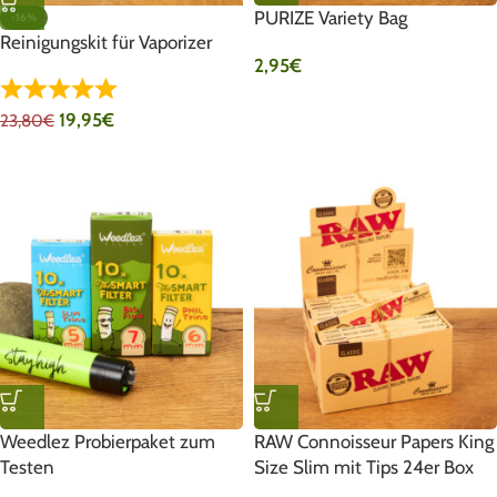
PURIZE Variety Bag
-16%
Reinigungskit für Vaporizer
2,95
€
19,95
€
23,80
€
Weedlez Probierpaket zum
RAW Connoisseur Papers King
Testen
Size Slim mit Tips 24er Box