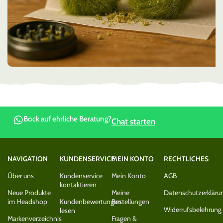
Bock auf ehrliche Beratung?
Chat starten
NAVIGATION
KUNDENSERVICE
MEIN KONTO
RECHTLICHES
Über uns
Kundenservice
Mein Konto
AGB
kontaktieren
Neue Produkte
Meine
Datenschutzerkläru
im Headshop
Kundenbewertungen
Bestellungen
Widerrufsbelehrung
lesen
Markenverzeichnis
Fragen &