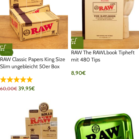
RAW The RAWLbook Tipheft
-33%
RAW Classic Papers King Size
mit 480 Tips
Slim ungebleicht 50er Box
8,90
€
39,95
€
60,00
€