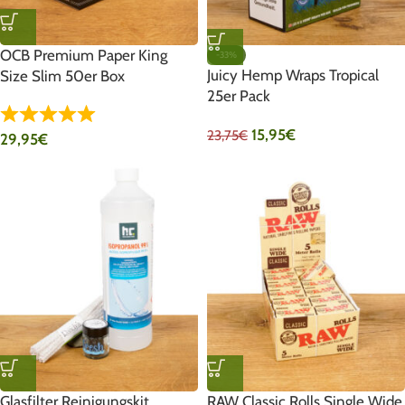
OCB Premium Paper King
-33%
Juicy Hemp Wraps Tropical
Size Slim 50er Box
25er Pack
15,95
€
23,75
€
29,95
€
Glasfilter Reinigungskit
RAW Classic Rolls Single Wide