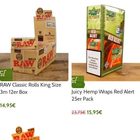
RAW Classic Rolls King Size
-33%
Juicy Hemp Wraps Red Alert
3m 12er Box
25er Pack
14,95
€
15,95
€
23,75
€