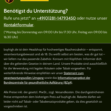
Benötigst du Unterstützung?
Rufe uns jetzt* an
+49(0)281-14793450
oder nutze unser
Kontaktformular
.
(*Montag bis Donnerstag von 09:00 Uhr bis 17:30 Uhr, Freitag von 09:00 bis
16:30 Uhr)
buyhigh.de ist dein Headshop für hochwertiges Raucherzubehör – entspannt,
verantwortungsbewusst und ab 18. Du weißt selbst am besten, was dir gut tut –
wir liefern nur das passende Zubehör. Konsum mit Köpfchen: Informier dich
über die geltenden Gesetze in deinem Land. Unsere Produkte sind ausschließlich
für die Verwendung mit legalen Kräutern oder Tabak vorgesehen. Für
weiterführende Hinweise empfehlen wir unser
Statement zum
verantwortungsvollen Umgang
sowie das
Informationsangebot der
Bundeszentrale für gesundheitliche Aufklärung (BZgA)
.
Alle Preise inkl. der gesetzl. MwSt., zzgl. Versandkosten. Die durchgestrichenen
Preise entsprechen dem bisherigen Preis auf buyhigh.de. Rabatte dürfen wir
leider nicht auf Tabak- oder Tabakersatzprodukte geben, da dies gesetzlich so
vorgeschrieben ist.