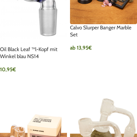
Calvo Slurper Banger Marble
Set
ab
13,95
€
Oil Black Leaf ™l-Kopf mit
Winkel blau NS14
AUSFÜHRUNG WÄHLEN
10,95
€
IN DEN WARENKORB