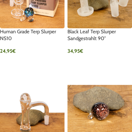
Human Grade Terp Slurper
Black Leaf Terp Slurper
NS10
Sandgestrahlt 90°
24,95
€
34,95
€
AUSFÜHRUNG WÄHLEN
AUSFÜHRUNG WÄHLEN