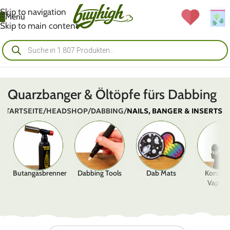
Skip to navigation
Menü
Skip to main content
Quarzbanger & Öltöpfe fürs Dabbing
STARTSEITE
/
HEADSHOP
/
DABBING
/
NAILS, BANGER & INSERTS
Butangasbrenner
Dabbing Tools
Dab Mats
Konzent
Vapori