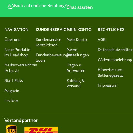
Bock auf ehrliche Beratung?
Chat starten
NAVIGATION
KUNDENSERVICE
MEIN KONTO
RECHTLICHES
Über uns
Kundenservice
Mein Konto
AGB
kontaktieren
Neue Produkte
Meine
Datenschutzerkläru
im Headshop
Kundenbewertungen
Bestellungen
Widerrufsbelehrung
lesen
Markenverzeichnis
Fragen &
Hinweise zum
(A bis Z)
Antworten
Batteriegesetz
Staff Picks
Zahlung &
Impressum
Versand
Magazin
Lexikon
Versandpartner