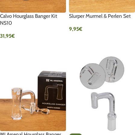
Calvo Hourglass Banger Kit
Slurper Murmel & Perlen Set
NS10
9,95
€
31,95
€
IN DEN WARENKORB
IN DEN WARENKORB
MJ Arsenal Hourglass Banger