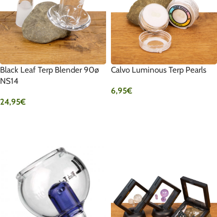
Black Leaf Terp Blender 90ø
Calvo Luminous Terp Pearls
NS14
6,95
€
24,95
€
AUSFÜHRUNG WÄHLEN
IN DEN WARENKORB