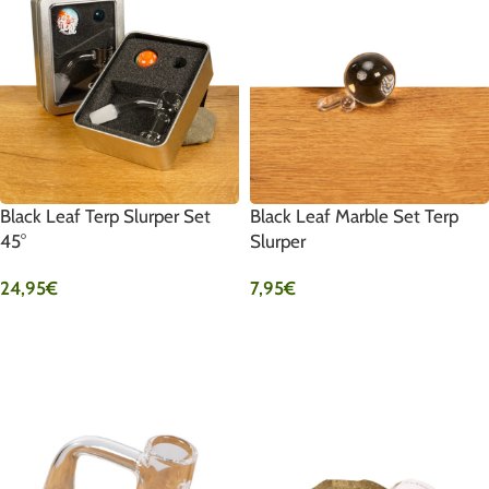
Black Leaf Terp Slurper Set
Black Leaf Marble Set Terp
45°
Slurper
24,95
€
7,95
€
AUSFÜHRUNG WÄHLEN
IN DEN WARENKORB