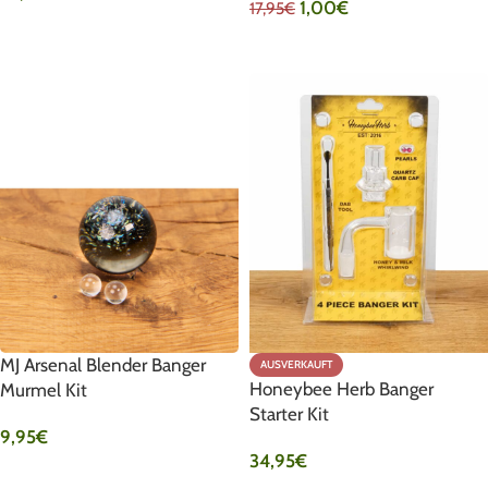
1,00
€
17,95
€
IN DEN WARENKORB
IN DEN WARENKORB
MJ Arsenal Blender Banger
AUSVERKAUFT
Honeybee Herb Banger
Murmel Kit
Starter Kit
9,95
€
34,95
€
AUSFÜHRUNG WÄHLEN