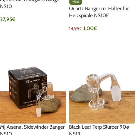
-93%
NS10
Quartz Banger m. Halter für
Heizspirale NS10F
27,95
€
1,00
€
14,95
€
IN DEN WARENKORB
IN DEN WARENKORB
MJ Arsenal Sidewinder Banger
Black Leaf Terp Slurper 90ø
NS10
NS19