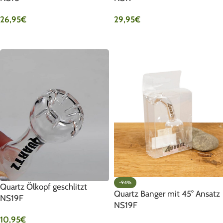
26,95
€
29,95
€
IN DEN WARENKORB
IN DEN WARENKORB
-94%
Quartz Ölkopf geschlitzt
Quartz Banger mit 45° Ansatz
NS19F
NS19F
10,95
€