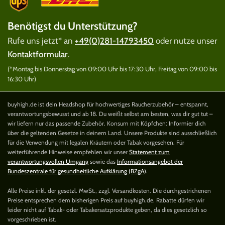
Benötigst du Unterstützung?
Rufe uns jetzt* an
+49(0)281-14793450
oder nutze unser
Kontaktformular
.
(*Montag bis Donnerstag von 09:00 Uhr bis 17:30 Uhr, Freitag von 09:00 bis
16:30 Uhr)
buyhigh.de ist dein Headshop für hochwertiges Raucherzubehör – entspannt,
verantwortungsbewusst und ab 18. Du weißt selbst am besten, was dir gut tut –
wir liefern nur das passende Zubehör. Konsum mit Köpfchen: Informier dich
über die geltenden Gesetze in deinem Land. Unsere Produkte sind ausschließlich
für die Verwendung mit legalen Kräutern oder Tabak vorgesehen. Für
weiterführende Hinweise empfehlen wir unser
Statement zum
verantwortungsvollen Umgang
sowie das
Informationsangebot der
Bundeszentrale für gesundheitliche Aufklärung (BZgA)
.
Alle Preise inkl. der gesetzl. MwSt., zzgl. Versandkosten. Die durchgestrichenen
Preise entsprechen dem bisherigen Preis auf buyhigh.de. Rabatte dürfen wir
leider nicht auf Tabak- oder Tabakersatzprodukte geben, da dies gesetzlich so
vorgeschrieben ist.