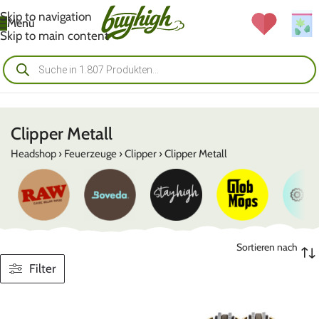
Skip to navigation
Menü
Skip to main content
Clipper Metall
Headshop
›
Feuerzeuge
›
Clipper
›
Clipper Metall
Sortieren nach
Filter