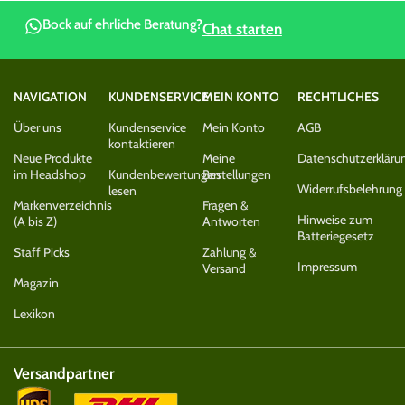
Bock auf ehrliche Beratung?
Chat starten
NAVIGATION
KUNDENSERVICE
MEIN KONTO
RECHTLICHES
Über uns
Kundenservice
Mein Konto
AGB
kontaktieren
Neue Produkte
Meine
Datenschutzerkläru
im Headshop
Kundenbewertungen
Bestellungen
Widerrufsbelehrung
lesen
Markenverzeichnis
Fragen &
Hinweise zum
(A bis Z)
Antworten
Batteriegesetz
Staff Picks
Zahlung &
Impressum
Versand
Magazin
Lexikon
Versandpartner