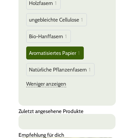
Holzfasern
1
ungebleichte Cellulose
1
Bio-Hanffasern
1
Aromatisiertes Papier
1
Natürliche Pflanzenfasern
1
Weniger anzeigen
Zuletzt angesehene Produkte
Empfehlung für dich