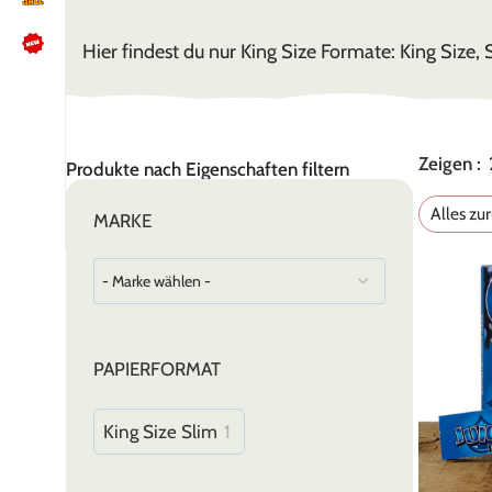
Hier findest du nur King Size Formate: King Size, 
NÜTZLICHES
Kundenbewertungen lesen
Zeigen
Produkte nach Eigenschaften filtern
Schreib uns auf WhatsApp
Kundenservice kontaktieren
Alles zu
MARKE
🍪 Cookie-Einstellungen ändern
PAPIERFORMAT
King Size Slim
1