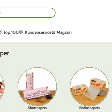
💯 Top 100
💬 Kundenservice
📖 Magazin
aper
Shortpapers
Endlospapers