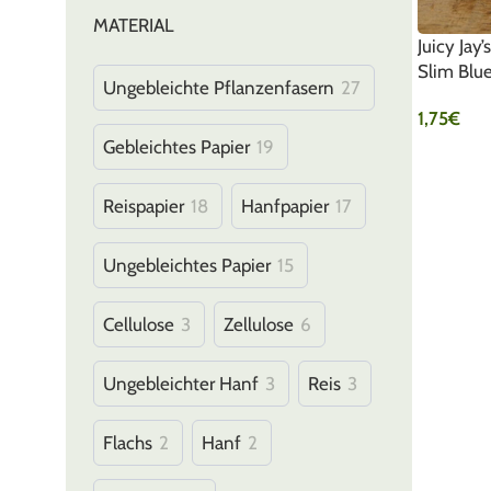
MATERIAL
Juicy Jay
Slim Blu
Ungebleichte Pflanzenfasern
27
1,75
€
Gebleichtes Papier
19
IN DEN 
Reispapier
18
Hanfpapier
17
Ungebleichtes Papier
15
Cellulose
3
Zellulose
6
Ungebleichter Hanf
3
Reis
3
Flachs
2
Hanf
2