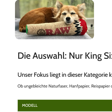
RAW
Die Auswahl: Nur King S
Rolling Papers & Zubehör
Unser Fokus liegt in dieser Kategorie 
Ob ungebleichte Naturfaser, Hanfpapier, Reispapier 
MODELL