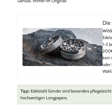
Genuss. Immer im Original!
Die 
wis
Edels
1-2 J
200€
kein 
oder 
Wahl
Tipp:
Edelstahl Grinder sind besonders pflegeleich
hochwertigen Longpapers.