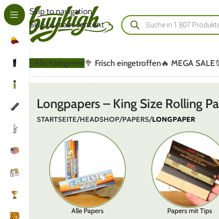
Skip to navigation
Skip to main content
🥦 Frisch eingetroffen
🔥 MEGA SALE
Alle Kategorien
Longpapers – King Size Rolling P
STARTSEITE
/
HEADSHOP
/
PAPERS
/
LONGPAPER
Alle Papers
Papers mit Tips