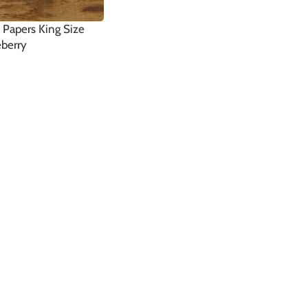
’s Papers King Size
eberry
WARENKORB