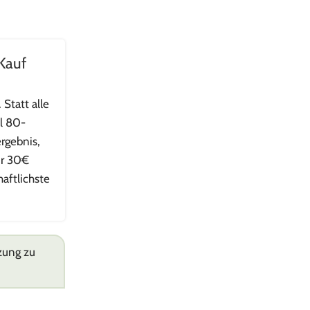
 Kauf
 Statt alle
al 80-
rgebnis,
ür 30€
aftlichste
zung zu