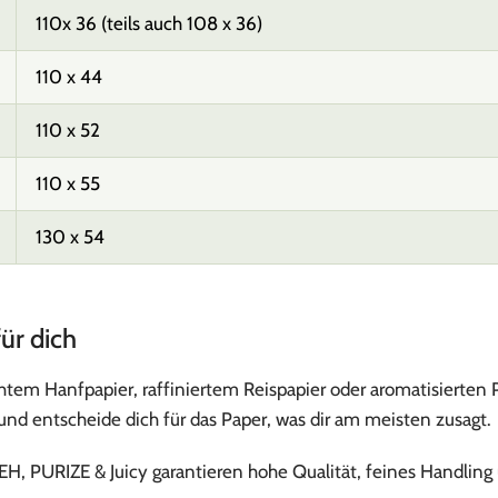
110x 36 (teils auch 108 x 36)
110 x 44
110 x 52
110 x 55
130 x 54
ür dich
tem Hanfpapier, raffiniertem Reispapier oder aromatisierten 
nd entscheide dich für das Paper, was dir am meisten zusagt.
, PURIZE & Juicy garantieren hohe Qualität, feines Handling