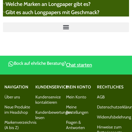
Welche Marken an Longpaper gibt es?
Gibt es auch Longpapers mit Geschmack?
Bock auf ehrliche Beratung?
Chat starten
NAVIGATION
KUNDENSERVICE
MEIN KONTO
RECHTLICHES
Über uns
Kundenservice
Mein Konto
AGB
kontaktieren
Neue Produkte
Meine
Datenschutzerkläru
im Headshop
Kundenbewertungen
Bestellungen
Widerrufsbelehrung
lesen
Markenverzeichnis
Fragen &
Hinweise zum
(A bis Z)
Antworten