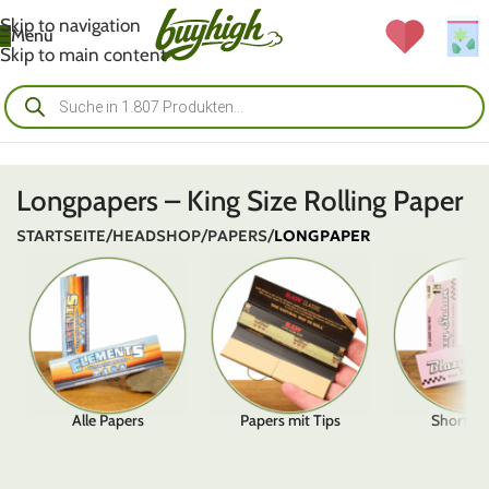
Skip to navigation
Menü
Skip to main content
Longpapers – King Size Rolling Paper
STARTSEITE
/
HEADSHOP
/
PAPERS
/
LONGPAPER
Alle Papers
Papers mit Tips
Shortpa