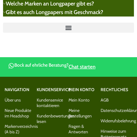
Welche Marken an Longpaper gibt es?
Gibt es auch Longpapers mit Geschmack?
Bock auf ehrliche Beratung?
Chat starten
NAVIGATION
KUNDENSERVICE
MEIN KONTO
RECHTLICHES
Über uns
Kundenservice
Mein Konto
AGB
kontaktieren
Neue Produkte
Meine
Datenschutzerkläru
im Headshop
Kundenbewertungen
Bestellungen
Widerrufsbelehrung
lesen
Markenverzeichnis
Fragen &
Hinweise zum
(A bis Z)
Antworten
Batteriegesetz