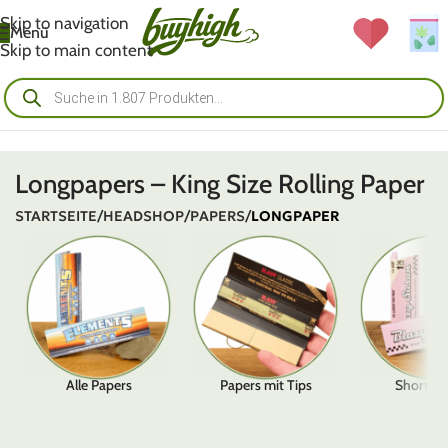
Skip to navigation
Menü
Skip to main content
Longpapers – King Size Rolling Paper
STARTSEITE
/
HEADSHOP
/
PAPERS
/
LONGPAPER
Alle Papers
Papers mit Tips
Shortpa