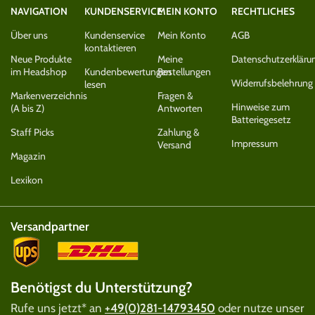
NAVIGATION
KUNDENSERVICE
MEIN KONTO
RECHTLICHES
Über uns
Kundenservice
Mein Konto
AGB
kontaktieren
Neue Produkte
Meine
Datenschutzerkläru
im Headshop
Kundenbewertungen
Bestellungen
Widerrufsbelehrung
lesen
Markenverzeichnis
Fragen &
Hinweise zum
(A bis Z)
Antworten
Batteriegesetz
Staff Picks
Zahlung &
Impressum
Versand
Magazin
Lexikon
Versandpartner
Benötigst du Unterstützung?
Rufe uns jetzt* an
+49(0)281-14793450
oder nutze unser