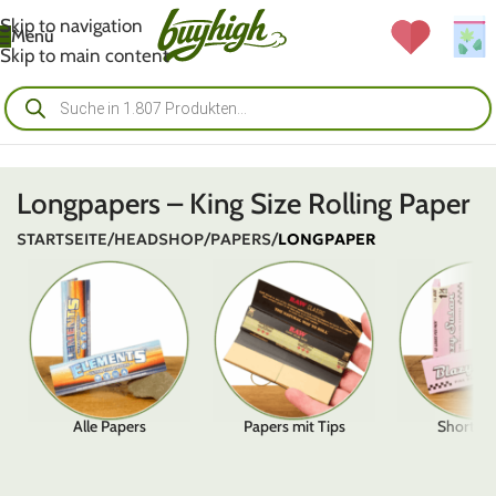
Skip to navigation
Menü
Skip to main content
Longpapers – King Size Rolling Paper
STARTSEITE
/
HEADSHOP
/
PAPERS
/
LONGPAPER
Alle Papers
Papers mit Tips
Shortpa