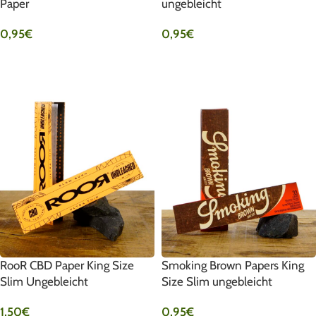
Paper
ungebleicht
0,95
€
0,95
€
IN DEN WARENKORB
IN DEN WARENKORB
RooR CBD Paper King Size
Smoking Brown Papers King
Slim Ungebleicht
Size Slim ungebleicht
1,50
€
0,95
€