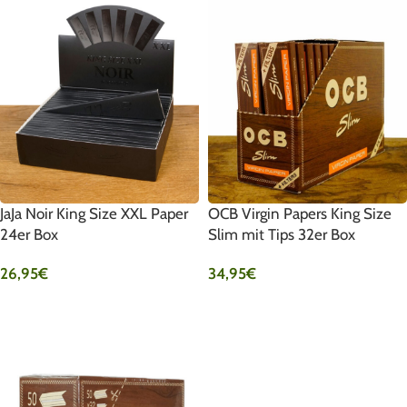
JaJa Noir King Size XXL Paper
OCB Virgin Papers King Size
24er Box
Slim mit Tips 32er Box
26,95
€
34,95
€
IN DEN WARENKORB
IN DEN WARENKORB