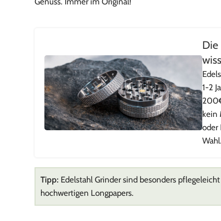
Genuss. Immer im Original!
Die 
wis
Edels
1-2 J
200€
kein 
oder 
Wahl
Tipp:
Edelstahl Grinder sind besonders pflegeleich
hochwertigen Longpapers.