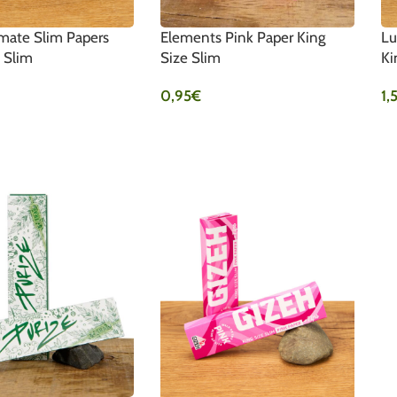
mate Slim Papers
Elements Pink Paper King
Lu
 Slim
Size Slim
Ki
0,95
€
1,
WARENKORB
IN DEN WARENKORB