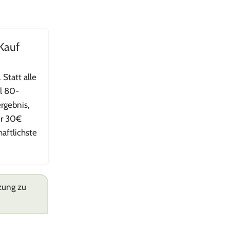
 Kauf
 Statt alle
al 80-
rgebnis,
ür 30€
aftlichste
zung zu