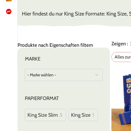
Hier findest du nur King Size Formate: King Size, 
NÜTZLICHES
Kundenbewertungen lesen
Zeigen
Produkte nach Eigenschaften filtern
Schreib uns auf WhatsApp
Kundenservice kontaktieren
Alles zu
MARKE
🍪 Cookie-Einstellungen ändern
PAPIERFORMAT
King Size Slim
5
King Size
1