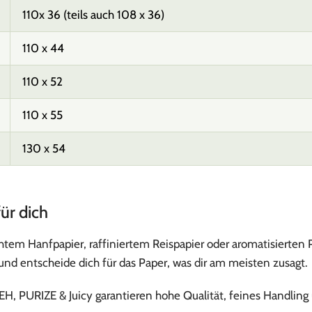
110x 36 (teils auch 108 x 36)
110 x 44
110 x 52
110 x 55
130 x 54
ür dich
tem Hanfpapier, raffiniertem Reispapier oder aromatisierten 
nd entscheide dich für das Paper, was dir am meisten zusagt.
, PURIZE & Juicy garantieren hohe Qualität, feines Handling