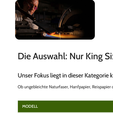
EHLE
Die Auswahl: Nur King S
Made in Germany
Unser Fokus liegt in dieser Kategorie 
Ob ungebleichte Naturfaser, Hanfpapier, Reispapier 
MODELL