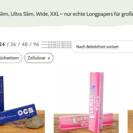
Slim, Ultra Slim, Wide, XXL – nur echte Longpapers für große
24
36
48
96
×
rücksetzen
Zellulose