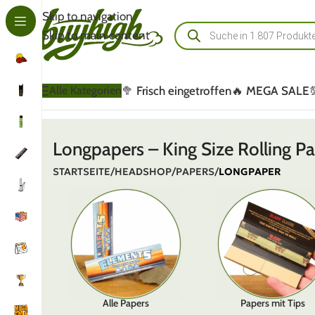
Skip to navigation
Skip to main content
🥦 Frisch eingetroffen
🔥 MEGA SALE
Alle Kategorien
Longpapers – King Size Rolling P
STARTSEITE
/
HEADSHOP
/
PAPERS
/
LONGPAPER
Alle Papers
Papers mit Tips