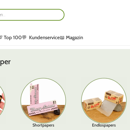
💯 Top 100
💬 Kundenservice
📖 Magazin
aper
Shortpapers
Endlospapers