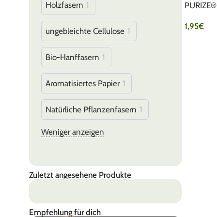
Holzfasern
1
PURIZE® 
1,95
€
ungebleichte Cellulose
1
IN DEN 
Bio-Hanffasern
1
Aromatisiertes Papier
1
Natürliche Pflanzenfasern
1
Weniger anzeigen
Zuletzt angesehene Produkte
Empfehlung für dich