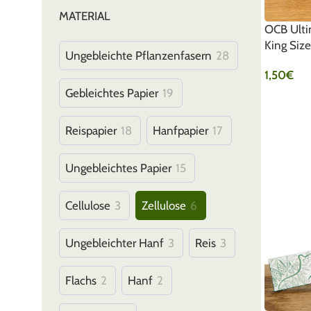
MATERIAL
OCB Ulti
King Size
Ungebleichte Pflanzenfasern
28
1,50
€
Gebleichtes Papier
19
IN DEN 
Reispapier
18
Hanfpapier
17
Ungebleichtes Papier
15
Cellulose
3
Zellulose
6
Ungebleichter Hanf
3
Reis
3
Flachs
2
Hanf
2