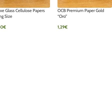
xe Glass Cellulose Papers
OCB Premium Paper Gold
ng Size
“Oro”
50
€
1,29
€
IN DEN WARENKORB
IN DEN WARENKORB