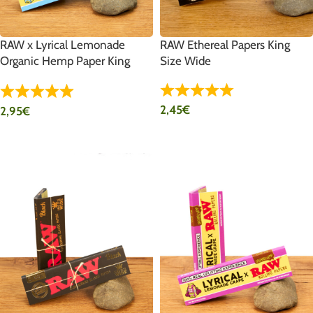
RAW x Lyrical Lemonade
RAW Ethereal Papers King
Organic Hemp Paper King
Size Wide
Size Wide
2,45
€
2,95
€
IN DEN WARENKORB
IN DEN WARENKORB