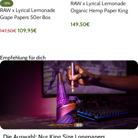
RAW x Lyrical Lemonade
-25%
RAW x Lyrical Lemonade
Organic Hemp Paper King
Grape Papers 50er Box
Size Wide 50er Pack
149,50
€
109,95
€
147,50
€
IN DEN WARENKORB
IN DEN WARENKORB
Empfehlung für dich
Die Auswahl: Nur King Size Longpapers