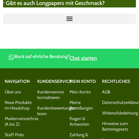
Gibt es auch Longpapers mit Geschmack?
Bock auf ehrliche Beratung?
Chat starten
NAVIGATION
KUNDENSERVICE
MEIN KONTO
RECHTLICHES
Über uns
Kundenservice
Mein Konto
AGB
kontaktieren
Neue Produkte
Meine
Datenschutzerkläru
im Headshop
Kundenbewertungen
Bestellungen
Widerrufsbelehrung
lesen
Markenverzeichnis
Fragen &
Hinweise zum
(A bis Z)
Antworten
Batteriegesetz
Staff Picks
Zahlung &