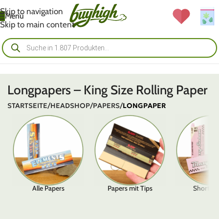
Skip to navigation
Menü
Skip to main content
Longpapers – King Size Rolling Paper
STARTSEITE
/
HEADSHOP
/
PAPERS
/
LONGPAPER
Alle Papers
Papers mit Tips
Shortpa