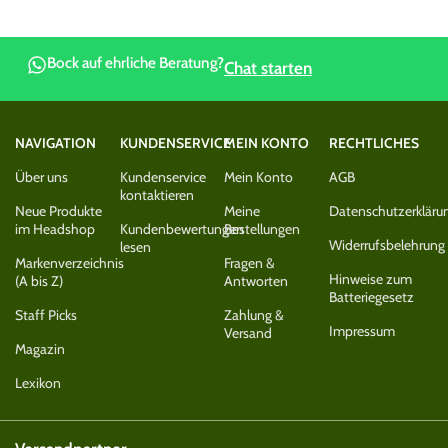
Bock auf ehrliche Beratung?
Chat starten
NAVIGATION
KUNDENSERVICE
MEIN KONTO
RECHTLICHES
Über uns
Kundenservice
Mein Konto
AGB
kontaktieren
Neue Produkte
Meine
Datenschutzerkläru
im Headshop
Kundenbewertungen
Bestellungen
Widerrufsbelehrung
lesen
Markenverzeichnis
Fragen &
Hinweise zum
(A bis Z)
Antworten
Batteriegesetz
Staff Picks
Zahlung &
Impressum
Versand
Magazin
Lexikon