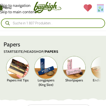
Skip to navigation
Menü
Skip to main content
Papers
STARTSEITE
/
HEADSHOP
/
PAPERS
Papers mit Tips
Longpapers
Shortpapers
Endlospa
(King Size)