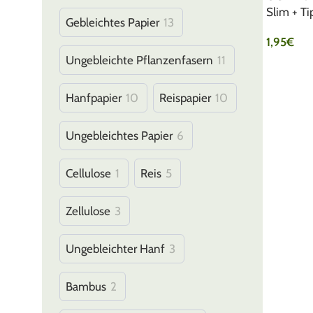
Slim + Ti
Gebleichtes Papier
13
1,95
€
Ungebleichte Pflanzenfasern
11
IN DEN 
Hanfpapier
10
Reispapier
10
Ungebleichtes Papier
6
Cellulose
1
Reis
5
Zellulose
3
Ungebleichter Hanf
3
Bambus
2