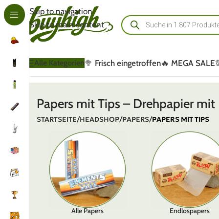
Skip to navigation
Skip to main content
🥦 Frisch eingetroffen
🔥 MEGA SALE
Alle Kategorien
Papers mit Tips – Drehpapier mit 
STARTSEITE
/
HEADSHOP
/
PAPERS
/
PAPERS MIT TIPS
Alle Papers
Endlospapers