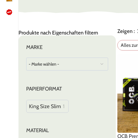
Zeigen
NÜTZLICHES
Produkte nach Eigenschaften filtern
Kundenbewertungen lesen
Alles zu
MARKE
Schreib uns auf WhatsApp
Kundenservice kontaktieren
🍪 Cookie-Einstellungen ändern
PAPIERFORMAT
King Size Slim
1
MATERIAL
OCB Prem