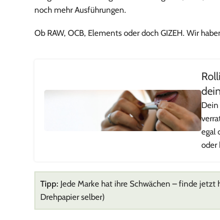
noch mehr Ausführungen.
Ob RAW, OCB, Elements oder doch GIZEH. Wir haben a
Roll
dein
Dein 
verra
egal 
oder 
Tipp:
Jede Marke hat ihre Schwächen – finde jetzt h
Drehpapier selber)