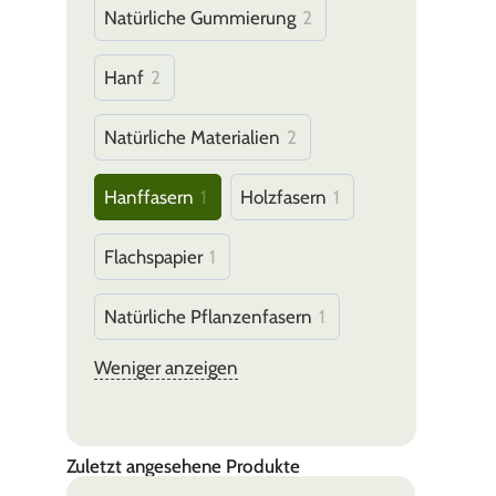
Natürliche Gummierung
2
Hanf
2
Natürliche Materialien
2
Hanffasern
1
Holzfasern
1
Flachspapier
1
Natürliche Pflanzenfasern
1
Weniger anzeigen
Zuletzt angesehene Produkte