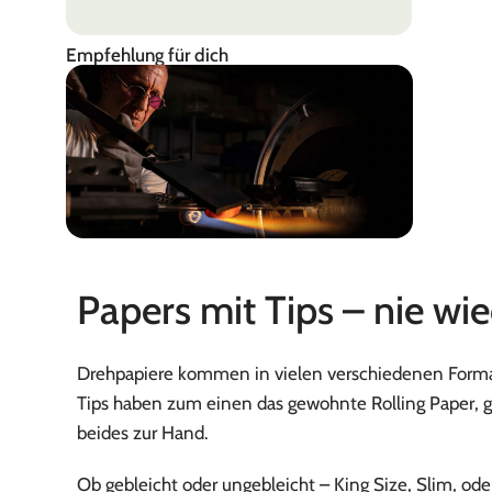
Empfehlung für dich
EHLE
Papers mit Tips – nie wi
Made in Germany
Drehpapiere kommen in vielen verschiedenen Format
Tips haben zum einen das gewohnte Rolling Paper, gle
beides zur Hand.
Ob gebleicht oder ungebleicht – King Size, Slim, ode