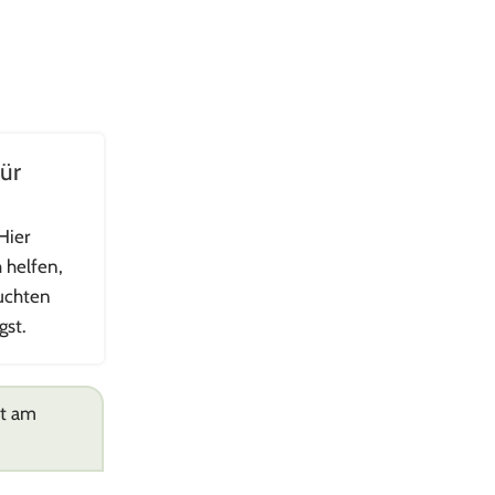
für
Hier
h helfen,
euchten
gst.
ht am