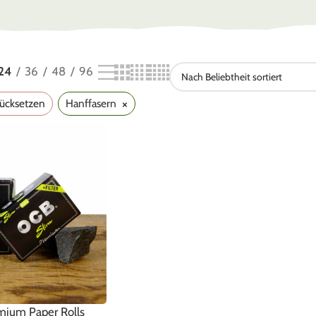
24
36
48
96
×
rücksetzen
Hanffasern
ium Paper Rolls