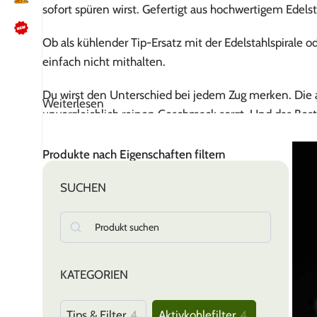
sofort spüren wirst. Gefertigt aus hochwertigem Edels
Ob als kühlender Tip-Ersatz mit der Edelstahlspirale oder
einfach nicht mithalten.
NÜTZLICHES
Kundenbewertungen lesen
Du wirst den Unterschied bei jedem Zug merken. Die a
Weiterlesen
Schreib uns auf WhatsApp
unvergleichlich reinen Geschmack sorgt. Und das Beste
und die Umwelt.
Kundenservice kontaktieren
🍪 Cookie-Einstellungen ändern
Produkte nach Eigenschaften filtern
Mit den 1TIP Nanomineral-Kristallen erreichst du das
Schadstoffe wie Formaldehyd effektiv entfernt werden
SUCHEN
1TIP ist mehr als nur ein Filter – es ist dein Schlüsse
KATEGORIEN
Tips & Filter
4
Aktivkohlefilter
4