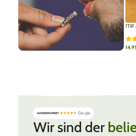
1TIP
14,9
AU
Hergestellt in Deutschland
MEDUSAFILTERS
Wir sind der
beli