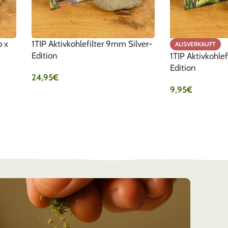
p x
1TIP Aktivkohlefilter 9mm Silver-
AUSVERKAUFT
Edition
1TIP Aktivkohle
Edition
24,95
€
9,95
€
IN DEN WARENKORB
PRODUKT ANSE