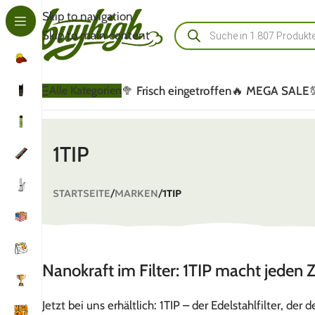
Skip to navigation
Skip to main content
🥦 Frisch eingetroffen
🔥 MEGA SALE
Alle Kategorien
1TIP
STARTSEITE
/
MARKEN
/
1TIP
Nanokraft im Filter: 1TIP macht jeden
Jetzt bei uns erhältlich: 1TIP – der Edelstahlfilter, d