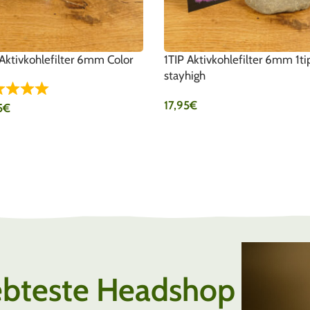
 Aktivkohlefilter 6mm Color
1TIP Aktivkohlefilter 6mm 1ti
stayhigh
17,95
€
5
€
IN DEN WARENKORB
SFÜHRUNG WÄHLEN
ebteste Headshop