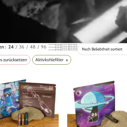
gen
24
36
48
96
×
es zurücksetzen
Aktivkohlefilter