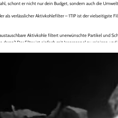
tahl, schont er nicht nur dein Budget, sondern auch die Umwelt
 als verlässlicher Aktivkohlefilter – 1TIP ist der vielseitigste F
ustauschbare Aktivkohle filtert unerwünschte Partikel und Sch
 daran? Der Filter ist einfach mit Isopropanol zu reinigen und
 nächste Level deines Rauchgenusses: Die schwarzen Kugeln sor
. Du kannst ein staubfreies Raucherlebnis genießen, bei dem d
l zu einem besseren, saubereren Raucherlebnis.