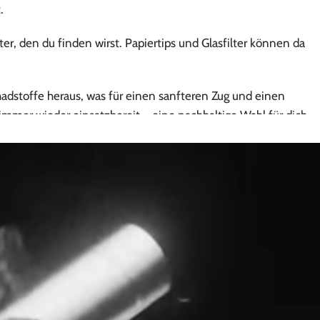
.
ilter, den du finden wirst. Papiertips und Glasfilter können da
adstoffe heraus, was für einen sanfteren Zug und einen
 immer wieder einsatzbereit – eine nachhaltige Wahl für dich
gen mit ihrer hohen Adsorptionskapazität dafür, dass
ie Filterwirkung gleichmäßig und langlebig bleibt.