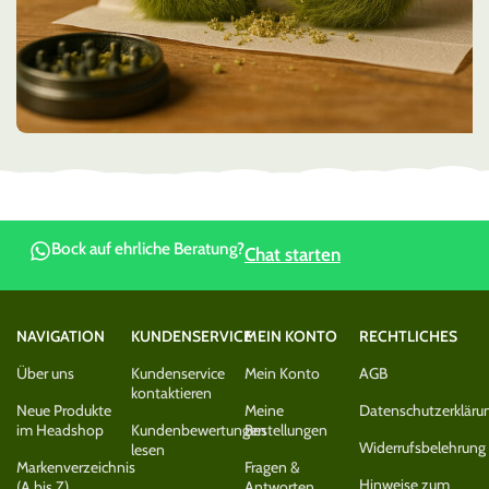
Bock auf ehrliche Beratung?
Chat starten
NAVIGATION
KUNDENSERVICE
MEIN KONTO
RECHTLICHES
Über uns
Kundenservice
Mein Konto
AGB
kontaktieren
Neue Produkte
Meine
Datenschutzerkläru
im Headshop
Kundenbewertungen
Bestellungen
Widerrufsbelehrung
lesen
Markenverzeichnis
Fragen &
Hinweise zum
(A bis Z)
Antworten