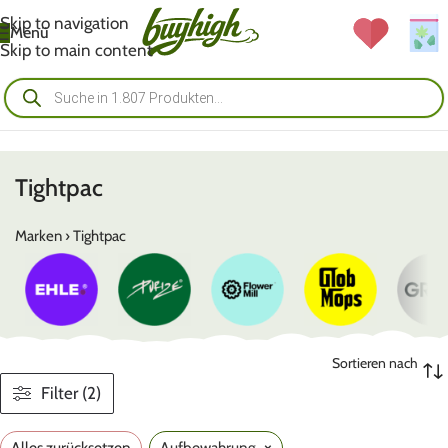
Skip to navigation
Menü
Skip to main content
Tightpac
Marken
›
Tightpac
Sortieren nach
Filter (2)
×
Alles zurücksetzen
Aufbewahrung