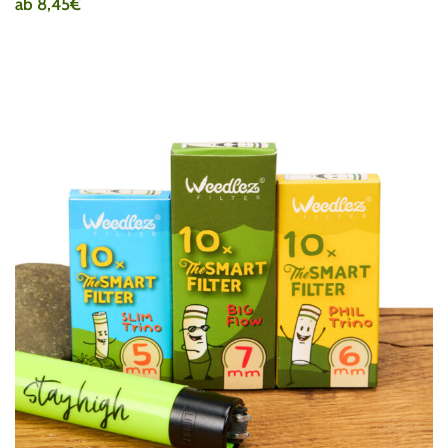
ab
8,45
€