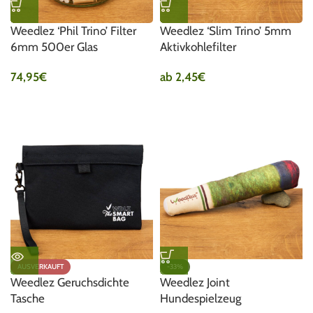
Weedlez ‘Phil Trino’ Filter
Weedlez ‘Slim Trino’ 5mm
6mm 500er Glas
Aktivkohlefilter
74,95
€
ab
2,45
€
AUSVERKAUFT
-33%
Weedlez Geruchsdichte
Weedlez Joint
Tasche
Hundespielzeug