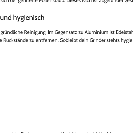
sich der gefilterte Pollenstaub. Dieses Fach ist abgerundet g
 und hygienisch
nd gründliche Reinigung. Im Gegensatz zu Aluminium ist Edelsta
le Rückstände zu entfernen. Sobleibt dein Grinder stehts hygi