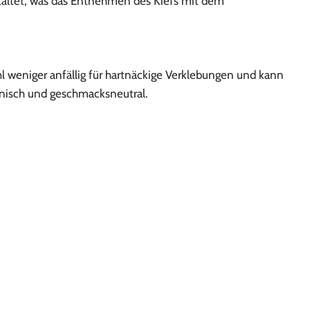
estaltet, was das Entnehmen des Kiefs mit dem
hl weniger anfällig für hartnäckige Verklebungen und kann
enisch und geschmacksneutral.