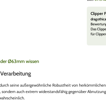
ner
Clipper 
erter Kauf)
dragothic
8. August 2026
er Döner Collection
Bewertun
 aus der „Döner macht schöner“ Collection ist ein
Das Clippe
erstück. Das Motiv mit der Dö
Mehr anzeigen
für Clippe
rinder Ø63mm wissen
d Verarbeitung
h durch seine außergewöhnliche Robustheit von herkömmliche
rei, sondern auch extrem widerstandsfähig gegenüber Abnutzung
wahrscheinlich.