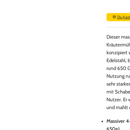
💬
Du has
Dieser mass
Kräutermühl
konzipiert 
Edelstahl, 
rund 650 G
Nutzung na
sehr stark
mit Schabe
Nutzer. Er 
und mahlt c
Massiver 4-
650g)