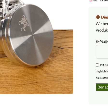
😢
Dies
Wir ben
Produkt
E-Mail
Mit Kl
buyhigh i
die
Daten