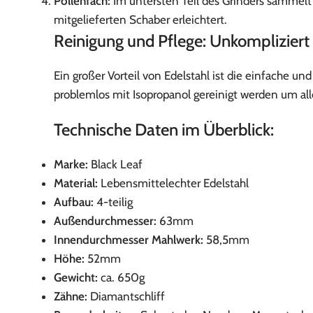
Pollenfach:
Im untersten Teil des Grinders sammelt 
mitgelieferten Schaber erleichtert.
Reinigung und Pflege: Unkompliziert
Ein großer Vorteil von Edelstahl ist die einfache u
problemlos mit Isopropanol gereinigt werden um al
Technische Daten im Überblick:
Marke:
Black Leaf
Material:
Lebensmittelechter Edelstahl
Aufbau:
4-teilig
Außendurchmesser:
63mm
Innendurchmesser Mahlwerk:
58,5mm
Höhe:
52mm
Gewicht:
ca. 650g
Zähne:
Diamantschliff