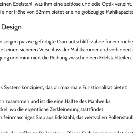
, reinen Edelstahl, was ihm eine zeitlose und edle Optik ver
ner Höhe von 52mm bietet er eine großzügige Mahlkapazität 
 Design
 sorgen präzise gefertigte Diamantschliff-Zähne für ein mühel
t einen sicheren Verschluss der Mahlkammer und verhindert ei
ung und minimiert die Reibung zwischen den Edelstahlteilen.
ges System konzipiert, das dir maximale Funktionalität bietet:
ch zusammen und ist die eine Hälfte des Mahlwerks.
l, wo die eigentliche Zerkleinerung stattfindet.
feinmaschiges Sieb aus Edelstahl, das wertvollen Pollenstaub (