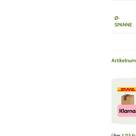
Ø-
SPANNE
Artikelnu
Über
3.713 