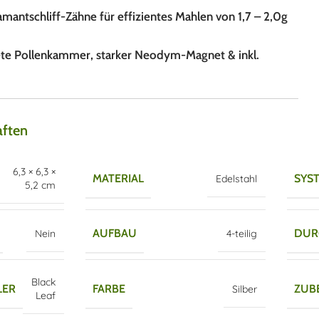
mantschliff-Zähne für effizientes Mahlen von 1,7 – 2,0g
e Pollenkammer, starker Neodym-Magnet & inkl.
aften
6,3 × 6,3 ×
MATERIAL
SYS
Edelstahl
5,2 cm
AUFBAU
DUR
Nein
4-teilig
Black
LER
FARBE
ZUB
Silber
Leaf