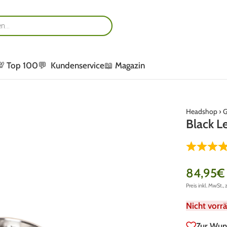
💯 Top 100
💬 Kundenservice
📖 Magazin
Headshop
›
G
Black L
84,95
€
Preis inkl. MwSt., 
Nicht vorrä
Zur Wun