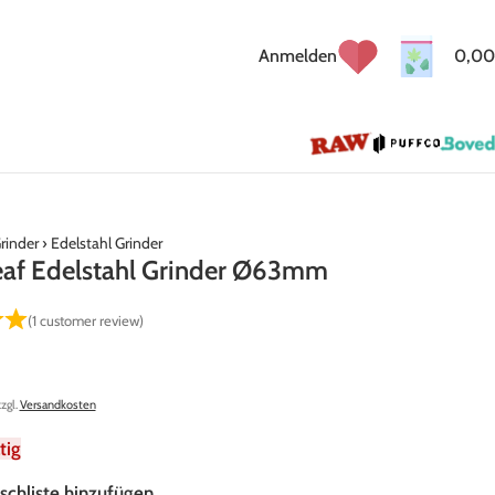
Anmelden
0,00
rinder
›
Edelstahl Grinder
eaf Edelstahl Grinder Ø63mm
(
1
customer review)
zzgl.
Versandkosten
tig
schliste hinzufügen