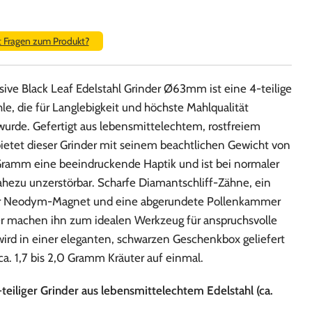
t Fragen zum Produkt?
ive Black Leaf Edelstahl Grinder Ø63mm ist eine 4-teilige
e, die für Langlebigkeit und höchste Mahlqualität
wurde. Gefertigt aus lebensmittelechtem, rostfreiem
bietet dieser Grinder mit seinem beachtlichen Gewicht von
ramm eine beeindruckende Haptik und ist bei normaler
hezu unzerstörbar. Scharfe Diamantschliff-Zähne, ein
er Neodym-Magnet und eine abgerundete Pollenkammer
r machen ihn zum idealen Werkzeug für anspruchsvolle
wird in einer eleganten, schwarzen Geschenkbox geliefert
a. 1,7 bis 2,0 Gramm Kräuter auf einmal.
teiliger Grinder aus lebensmittelechtem Edelstahl (ca.