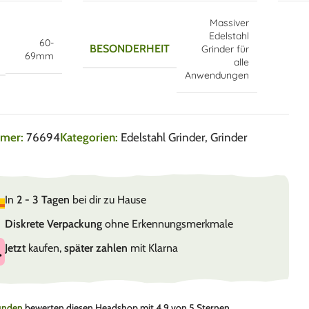
Massiver
Edelstahl
60-
BESONDERHEIT
Grinder für
69mm
alle
Anwendungen
mmer:
76694
Kategorien:
Edelstahl Grinder
,
Grinder
In
2 - 3 Tagen
bei dir zu Hause
Diskrete Verpackung
ohne Erkennungsmerkmale
Jetzt
kaufen,
später zahlen
mit Klarna
Kunden
bewerten diesen Headshop mit 4.9 von 5 Sternen