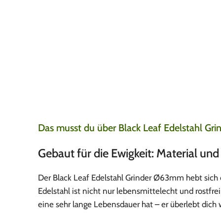
Döner macht schö
dragothicara
(Verifizi
Bewertung von
Clipp
Das Clipper Feuerzeug
richtig cooles Samml
Das musst du über Black Leaf Edelstahl G
Gebaut für die Ewigkeit: Material un
Der Black Leaf Edelstahl Grinder Ø63mm hebt sic
Edelstahl ist nicht nur lebensmittelecht und rostf
eine sehr lange Lebensdauer hat – er überlebt dich 