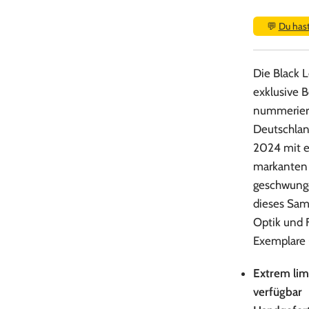
💬
Du has
Die Black 
exklusive B
nummeriert
Deutschland
2024 mit e
markanten 
geschwungen
dieses Sam
Optik und F
Exemplare 
Extrem lim
verfügbar