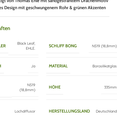
igt von Thomas Ehle mit sandgestrahltem Drachenmotiv
ges Design mit geschwungenem Rohr & grünen Akzenten
aften
Black Leaf
,
LER
SCHLIFF BONG
NS19 (18,8mm)
EHLE.
H
MATERIAL
Ja
Borosilikatglas
NS19
HÖHE
335mm
(18,8mm)
HERSTELLUNGSLAND
Lochdiffusor
Deutschland