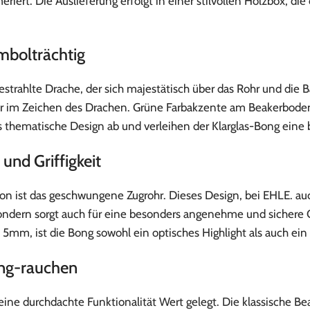
iert. Die Auslieferung erfolgt in einer stilvollen Holzbox, di
mbolträchtig
strahlte Drache, der sich majestätisch über das Rohr und die Ba
er im Zeichen des Drachen. Grüne Farbakzente am Beakerbode
s thematische Design ab und verleihen der Klarglas-Bong eine
und Griffigkeit
n ist das geschwungene Zugrohr. Dieses Design, bei EHLE. auch
sondern sorgt auch für eine besonders angenehme und sichere G
. 5mm, ist die Bong sowohl ein optisches Highlight als auch ei
ong-rauchen
ne durchdachte Funktionalität Wert gelegt. Die klassische Be