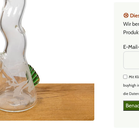
😢
Dies
Wir ben
Produkt
E-Mail
Mit Kl
buyhigh i
die
Daten