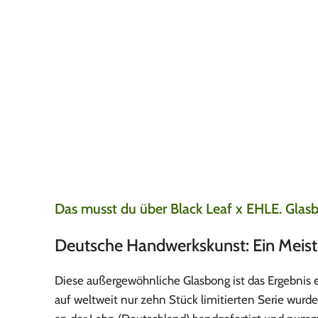
Sehr gute Produkt
Jay
7. August 2026
Super produkte, super
gut.
Das musst du über Black Leaf x EHLE. Glas
Deutsche Handwerkskunst: Ein Meis
Diese außergewöhnliche Glasbong ist das Ergebnis 
auf weltweit nur zehn Stück limitierten Serie wur