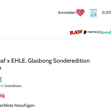
Anmelden
0,00
eaf x EHLE. Glasbong Sonderedition
n
€
zzgl.
Versandkosten
tig
schliste hinzufügen