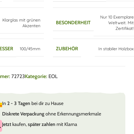
Nur 10 Exemplare
Klarglas mit grünen
BESONDERHEIT
Weltweit. Mit
Akzenten
Zertifikat!
ESSER
ZUBEHÖR
100/45mm
In stabiler Holzbox
mmer:
72723
Kategorie:
EOL
In
2 - 3 Tagen
bei dir zu Hause
Diskrete Verpackung
ohne Erkennungsmerkmale
Jetzt
kaufen,
später zahlen
mit Klarna