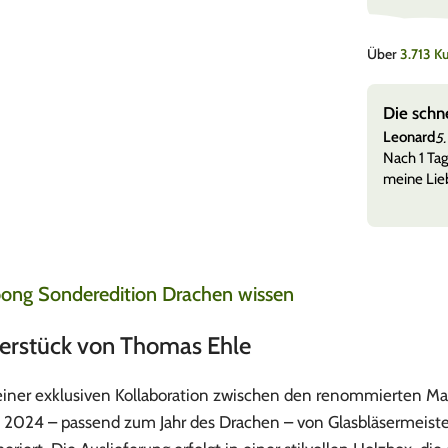
Über
3.713 
e, super Versand
Die schn
Leonard
5.
 versandt + etwas zu naschen und tolle Sticker sehr
Nach 1 Tag
meine Lieb
bong Sonderedition Drachen wissen
terstück von Thomas Ehle
einer exklusiven Kollaboration zwischen den renommierten Ma
de 2024 – passend zum Jahr des Drachen – von Glasbläsermeiste