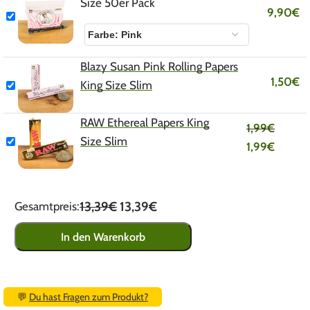
Size 50er Pack
9,90
€
Blazy Susan Pink Rolling Papers
1,50
€
King Size Slim
RAW Ethereal Papers King
1,99
€
Size Slim
1,99
€
13,39€
13,39€
Gesamtpreis:
In den Warenkorb
💬
Du hast Fragen zum Produkt?