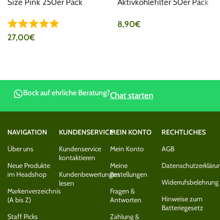
Size Pink 250er Pack
Aktivkohlefilter 50er Pack
Ø5,9mm
Ø6mm Rosé
8,90
€
27,00
€
Bock auf ehrliche Beratung?
Chat starten
NAVIGATION
KUNDENSERVICE
MEIN KONTO
RECHTLICHES
Über uns
Kundenservice
Mein Konto
AGB
kontaktieren
Neue Produkte
Meine
Datenschutzerkläru
im Headshop
Kundenbewertungen
Bestellungen
Widerrufsbelehrung
lesen
Markenverzeichnis
Fragen &
Hinweise zum
(A bis Z)
Antworten
Batteriegesetz
Staff Picks
Zahlung &