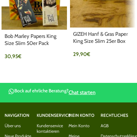
GIZEH Hanf & Gras Paper
Bob Marley Papers King
King Size Slim 25er Box
Size Slim 50er Pack
29,90
€
30,95
€
Bock auf ehrliche Beratung?
Chat starten
NAVIGATION
KUNDENSERVICE
MEIN KONTO
RECHTLICHES
Über uns
Kundenservice
Mein Konto
AGB
kontaktieren
Neue Produkte
Meine
Datenschutzerkläru