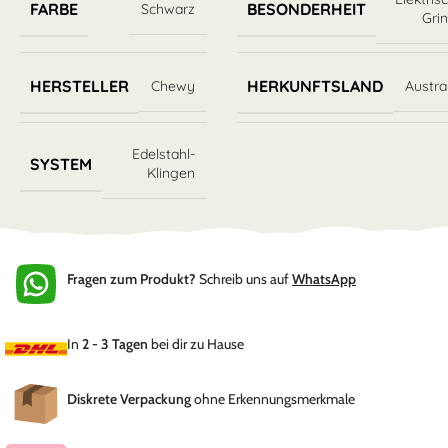
FARBE
BESONDERHEIT
Schwarz
Gri
HERSTELLER
HERKUNFTSLAND
Chewy
Austra
Edelstahl-
SYSTEM
Klingen
Fragen zum Produkt?
Schreib uns auf
WhatsApp
In
2 - 3 Tagen
bei dir zu Hause
Diskrete Verpackung
ohne Erkennungsmerkmale