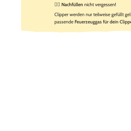
☝🏻
Nachfüllen
nicht vergessen!
Clipper werden nur teilweise gefüllt gel
passende
Feuerzeuggas für dein Clipp
Top Kundenservic
Sascha
7. August 2026
Günstig verkaufen kön
sich nirgends deutlic