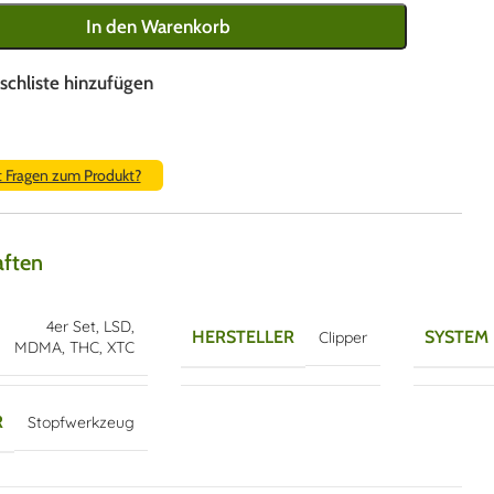
In den Warenkorb
schliste hinzufügen
t Fragen zum Produkt?
aften
4er Set
,
LSD
,
HERSTELLER
SYSTEM
Clipper
MDMA
,
THC
,
XTC
R
Stopfwerkzeug