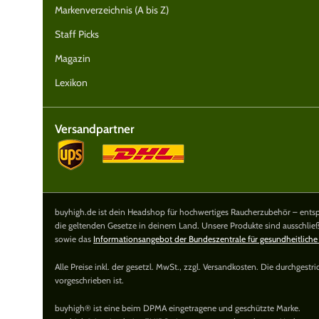
Markenverzeichnis (A bis Z)
Staff Picks
Magazin
Lexikon
Versandpartner
buyhigh.de ist dein Headshop für hochwertiges Raucherzubehör – entspa
die geltenden Gesetze in deinem Land. Unsere Produkte sind ausschlie
sowie das
Informationsangebot der Bundeszentrale für gesundheitliche
Alle Preise inkl. der gesetzl. MwSt., zzgl. Versandkosten. Die durchgest
vorgeschrieben ist.
buyhigh® ist eine beim DPMA eingetragene und geschützte Marke.