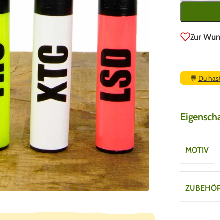
Zur Wun
💬
Du has
Eigensch
MOTIV
ZUBEHÖ