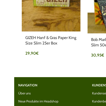
GIZEH Hanf & Gras Paper King
Bob Marl
Size Slim 25er Box
Slim 50e
29,90
€
30,95
€
NAVIGATION
KUNDEN
Über uns
Kundenser
Neue Produkte im Headshop
Kundenbe