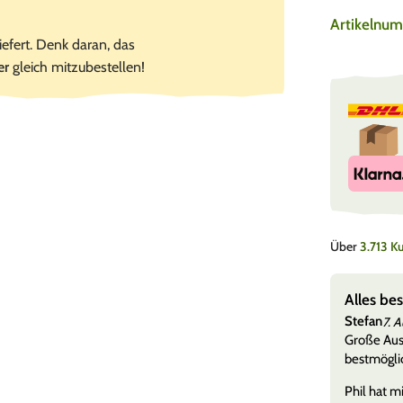
Artikelnu
iefert. Denk daran, das
er
gleich mitzubestellen!
Über
3.713 
e ohne Warteschleifen
Alles be
Stefan
7. 
nen viele, aber die Qualitäten eines Händlers zeigen
Große Ausw
her, als wenn es mal nich
Mehr anzeigen
bestmöglic
Phil hat mi