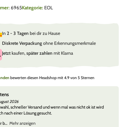
mmer:
6965
Kategorie:
EOL
In
2 - 3 Tagen
bei dir zu Hause
Diskrete Verpackung
ohne Erkennungsmerkmale
Jetzt
kaufen,
später zahlen
mit Klarna
Kunden
bewerten diesen Headshop mit 4.9 von 5 Sternen
stens
August 2026
ahl, schneller Versand und wenn mal was nicht ok ist wird
h nach einer Lösung gesucht.
r b
Mehr anzeigen