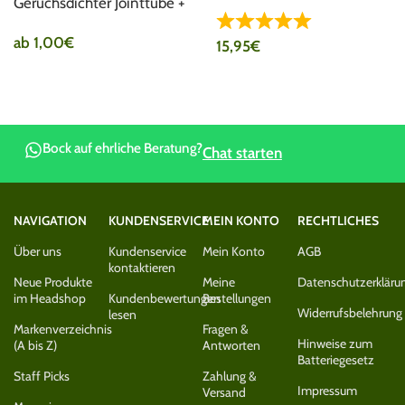
Geruchsdichter Jointtube +
Feuerzeughalter
ab
1,00
€
15,95
€
Bock auf ehrliche Beratung?
Chat starten
NAVIGATION
KUNDENSERVICE
MEIN KONTO
RECHTLICHES
Über uns
Kundenservice
Mein Konto
AGB
kontaktieren
Neue Produkte
Meine
Datenschutzerkläru
im Headshop
Kundenbewertungen
Bestellungen
Widerrufsbelehrung
lesen
Markenverzeichnis
Fragen &
Hinweise zum
(A bis Z)
Antworten
Batteriegesetz
Staff Picks
Zahlung &
Impressum
Versand