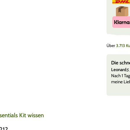
Über
3.713 
e, super Versand
Die schn
Leonard
5.
 versandt + etwas zu naschen und tolle Sticker sehr
Nach 1 Tag
meine Lieb
ntials Kit wissen
21?