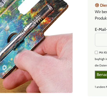
😢
Dies
Wir ben
Produkt
E-Mail
Mit Kl
buyhigh i
die
Daten
1 andere 