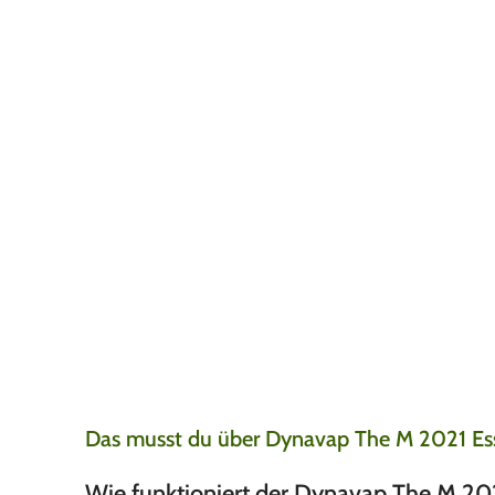
Sehr gute Produkt
Jay
7. August 2026
Super produkte, super
gut.
Das musst du über Dynavap The M 2021 Esse
Wie funktioniert der Dynavap The M 20