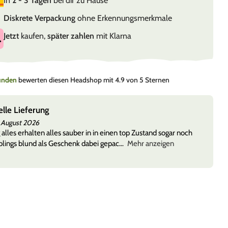
In
2 - 3 Tagen
bei dir zu Hause
Diskrete Verpackung
ohne Erkennungsmerkmale
Jetzt
kaufen,
später zahlen
mit Klarna
Kunden
bewerten diesen Headshop mit 4.9 von 5 Sternen
elle Lieferung
 August 2026
 alles erhalten alles sauber in in einen top Zustand sogar noch
lings blund als Geschenk dabei gepac
Mehr anzeigen