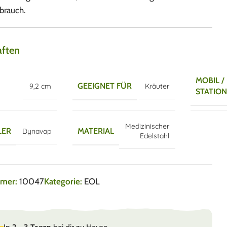
brauch.
aften
MOBIL /
GEEIGNET FÜR
9,2 cm
Kräuter
STATIO
Medizinischer
LER
MATERIAL
Dynavap
Edelstahl
mmer:
10047
Kategorie:
EOL