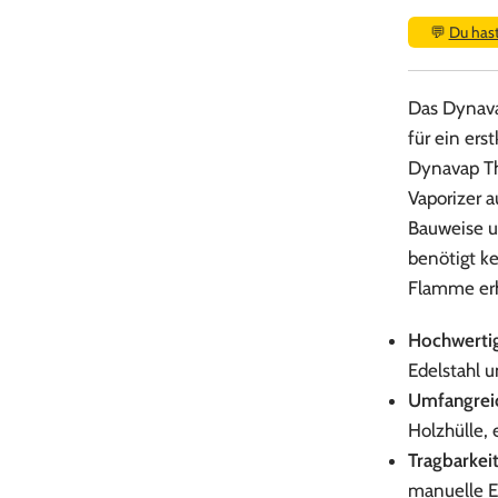
💬
Du has
Das Dynavap
für ein ers
Dynavap Th
Vaporizer 
Bauweise u
benötigt ke
Flamme erh
Hochwertig
Edelstahl u
Umfangreic
Holzhülle, 
Tragbarkeit
manuelle E