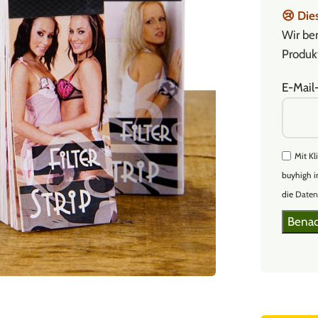
😢
Dies
Wir ben
Produkt
E-Mail
Mit Kl
buyhigh i
die
Daten