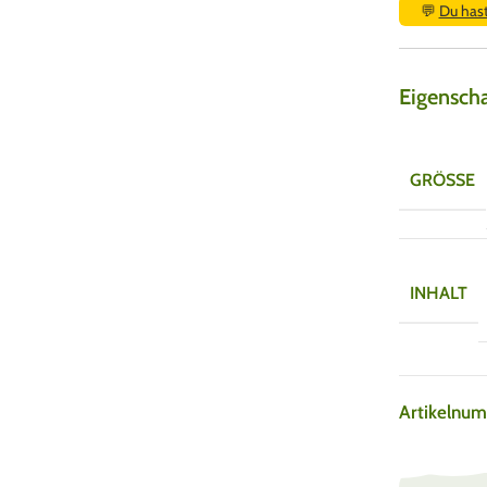
💬
Du has
Eigensch
GRÖSSE
INHALT
Artikelnu