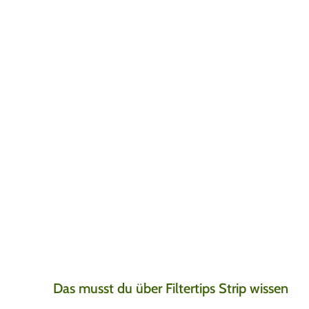
Die schnelle Liefe
Leonard
5. August 20
Nach 1 Tag alles erha
meine Lieblings blun
Das musst du über Filtertips Strip wissen