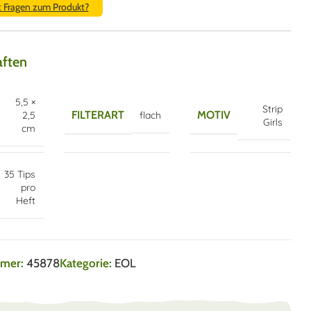
t Fragen zum Produkt?
aften
5,5 ×
Strip
FILTERART
MOTIV
2,5
flach
Girls
cm
35 Tips
pro
Heft
mmer:
45878
Kategorie:
EOL