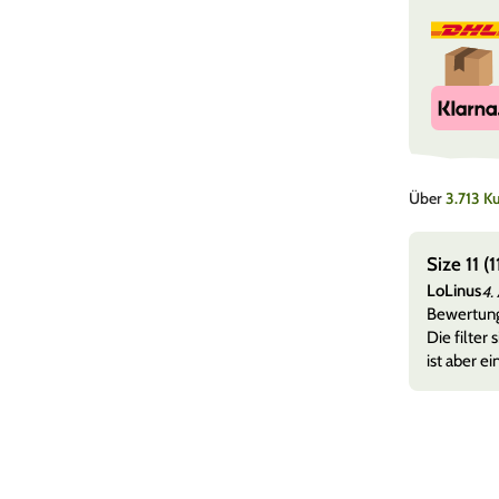
Über
3.713 
rung
Size 11 
LoLinus
26
4.
lten alles sauber in in einen top Zustand sogar noch
Bewertun
d als Geschenk dabei gepac
Mehr anzeigen
Die filter
ist aber ei