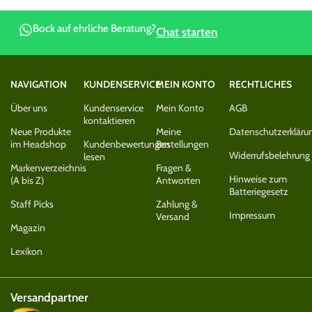
Bock auf ehrliche Beratung?
Chat starten
NAVIGATION
KUNDENSERVICE
MEIN KONTO
RECHTLICHES
Über uns
Kundenservice
Mein Konto
AGB
kontaktieren
Neue Produkte
Meine
Datenschutzerkläru
im Headshop
Kundenbewertungen
Bestellungen
Widerrufsbelehrung
lesen
Markenverzeichnis
Fragen &
Hinweise zum
(A bis Z)
Antworten
Batteriegesetz
Staff Picks
Zahlung &
Impressum
Versand
Magazin
Lexikon
Versandpartner