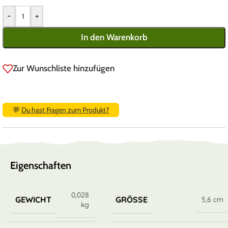
-
+
In den Warenkorb
Zur Wunschliste hinzufügen
💬
Du hast Fragen zum Produkt?
Eigenschaften
0,028
GEWICHT
GRÖSSE
5,6 cm
kg