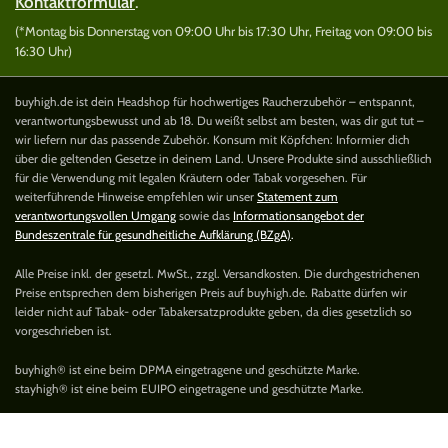
Kontaktformular
.
(*Montag bis Donnerstag von 09:00 Uhr bis 17:30 Uhr, Freitag von 09:00 bis
16:30 Uhr)
buyhigh.de ist dein Headshop für hochwertiges Raucherzubehör – entspannt,
verantwortungsbewusst und ab 18. Du weißt selbst am besten, was dir gut tut –
wir liefern nur das passende Zubehör. Konsum mit Köpfchen: Informier dich
über die geltenden Gesetze in deinem Land. Unsere Produkte sind ausschließlich
für die Verwendung mit legalen Kräutern oder Tabak vorgesehen. Für
weiterführende Hinweise empfehlen wir unser
Statement zum
verantwortungsvollen Umgang
sowie das
Informationsangebot der
Bundeszentrale für gesundheitliche Aufklärung (BZgA)
.
Alle Preise inkl. der gesetzl. MwSt., zzgl. Versandkosten. Die durchgestrichenen
Preise entsprechen dem bisherigen Preis auf buyhigh.de. Rabatte dürfen wir
leider nicht auf Tabak- oder Tabakersatzprodukte geben, da dies gesetzlich so
vorgeschrieben ist.
buyhigh® ist eine beim DPMA eingetragene und geschützte Marke.
stayhigh® ist eine beim EUIPO eingetragene und geschützte Marke.