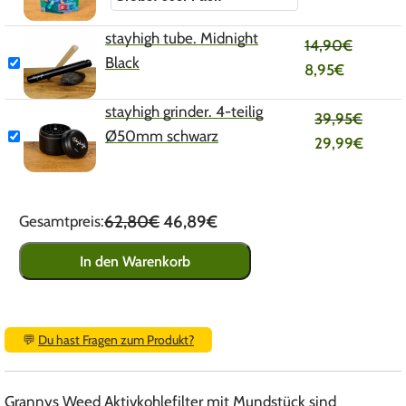
stayhigh tube. Midnight
14,90
€
Black
8,95
€
stayhigh grinder. 4-teilig
39,95
€
Ø50mm schwarz
29,99
€
62,80€
46,89€
Gesamtpreis:
In den Warenkorb
💬
Du hast Fragen zum Produkt?
Grannys Weed Aktivkohlefilter mit Mundstück sind