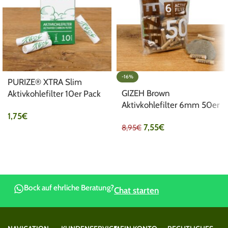
-16%
PURIZE® XTRA Slim
GIZEH Brown
Aktivkohlefilter 10er Pack
Aktivkohlefilter 6mm 50er
weiß
1,75
€
Pack
7,55
€
8,95
€
Bock auf ehrliche Beratung?
Chat starten