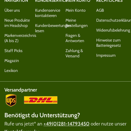
NAVIGATION
KUNDENSERVICE
MEIN KONTO
RECHTLICHES
Über uns
Kundenservice
Mein Konto
AGB
kontaktieren
Neue Produkte
Meine
Datenschutzerkläru
im Headshop
Kundenbewertungen
Bestellungen
Widerrufsbelehrung
lesen
Markenverzeichnis
Fragen &
Hinweise zum
(A bis Z)
Antworten
Batteriegesetz
Staff Picks
Zahlung &
Impressum
Versand
Magazin
Lexikon
Versandpartner
Benötigst du Unterstützung?
Rufe uns jetzt* an
+49(0)281-14793450
oder nutze unser