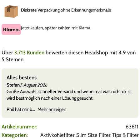
Diskrete Verpackung
ohne Erkennungsmerkmale
Jetzt kaufen,
später zahlen
mit Klarna
Über
3.713 Kunden
bewerten diesen Headshop mit 4.9 von
5 Sternen
Service. Ihr seid 
Mav
7. August 2026
ler Versand und wenn mal was nicht ok ist
Alles easy 🙂
 einer Lösung gesucht.
anzeigen
Artikelnummer:
63611
Kategorien:
Aktivkohlefilter
,
Slim Size Filter
,
Tips & Filter