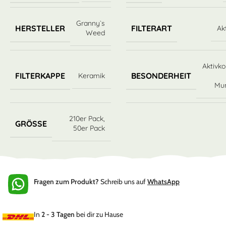
Granny`s
HERSTELLER
FILTERART
Ak
Weed
Aktivko
FILTERKAPPE
BESONDERHEIT
Keramik
Mu
210er Pack
,
GRÖSSE
50er Pack
Fragen zum Produkt?
Schreib uns auf
WhatsApp
In
2 - 3 Tagen
bei dir zu Hause