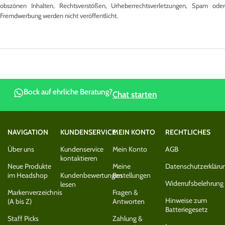
obszönen Inhalten, Rechtsverstößen, Urheberrechtsverletzungen, Spam oder
Fremdwerbung werden nicht veröffentlicht.
Bock auf ehrliche Beratung?
Chat starten
NAVIGATION
KUNDENSERVICE
MEIN KONTO
RECHTLICHES
Über uns
Kundenservice
Mein Konto
AGB
kontaktieren
Neue Produkte
Meine
Datenschutzerkläru
im Headshop
Kundenbewertungen
Bestellungen
Widerrufsbelehrung
lesen
Markenverzeichnis
Fragen &
Hinweise zum
(A bis Z)
Antworten
Batteriegesetz
Staff Picks
Zahlung &