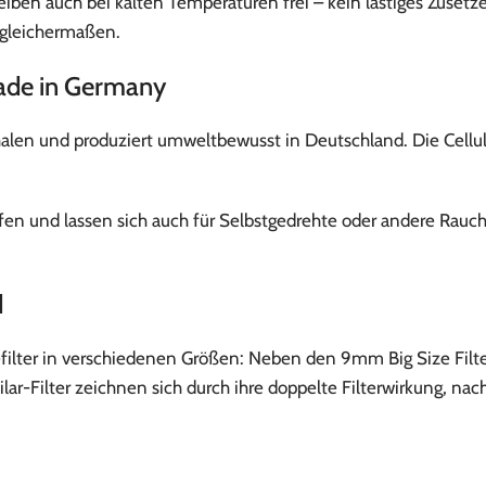
bleiben auch bei kalten Temperaturen frei – kein lästiges Zuset
 gleichermaßen.
Made in Germany
halen und produziert umweltbewusst in Deutschland. Die Cellul
ifen und lassen sich auch für Selbstgedrehte oder andere Rau
d
lefilter in verschiedenen Größen: Neben den 9mm Big Size Filt
r-Filter zeichnen sich durch ihre doppelte Filterwirkung, nach