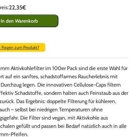
22,35€
eis:
In den Warenkorb
t Fragen zum Produkt?
9mm Aktivkohlefilter im 100er Pack sind die erste Wahl für
ert auf ein sanftes, schadstoffarmes Raucherlebnis mit
Durchzug legen. Die innovativen Cellulose-Caps filtern
ffektiv Schadstoffe, sondern halten auch Feinstaub aus der
zurück. Das Ergebnis: doppelte Filterung für kühleren,
auch – selbst bei niedrigen Temperaturen ohne
sgefahr. Die Filter sind vegan, mit Aktivkohle aus
halen gefüllt und passen bei Bedarf natürlich auch in alle
9mm-Pfeifen.