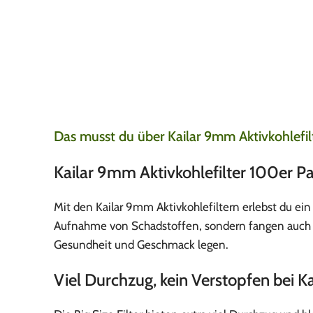
Die schnelle Liefe
Leonard
5. August 20
Nach 1 Tag alles erha
meine Lieblings blun
Das musst du über Kailar 9mm Aktivkohlefil
Kailar 9mm Aktivkohlefilter 100er P
Mit den Kailar 9mm Aktivkohlefiltern erlebst du ei
Aufnahme von Schadstoffen, sondern fangen auch den
Gesundheit und Geschmack legen.
Viel Durchzug, kein Verstopfen bei Ka