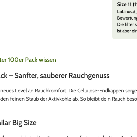
rung
Size 11 
LoLinus
26
4.
lten alles sauber in in einen top Zustand sogar noch
Bewertun
d als Geschenk dabei gepac
Mehr anzeigen
Die filter
ist aber ei
ter 100er Pack wissen
ack – Sanfter, sauberer Rauchgenuss
n neues Level an Rauchkomfort. Die Cellulose-Endkappen sorgen 
 feinen Staub der Aktivkohle ab. So bleibt dein Rauch besond
ilar Big Size