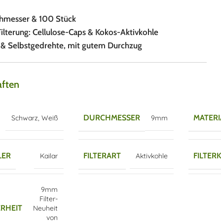
messer & 100 Stück
ilterung: Cellulose-Caps & Kokos-Aktivkohle
n & Selbstgedrehte, mit gutem Durchzug
aften
DURCHMESSER
MATERI
Schwarz
,
Weiß
9mm
LER
FILTERART
FILTER
Kailar
Aktivkohle
9mm
Filter-
RHEIT
Neuheit
von