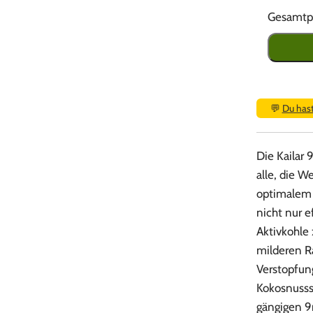
Gesamtpr
💬
Du has
Die Kailar 
alle, die W
optimalem 
nicht nur e
Aktivkohle 
milderen R
Verstopfung
Kokosnusssc
gängigen 