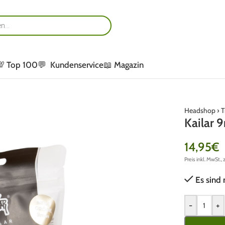
💯 Top 100
💬 Kundenservice
📖 Magazin
Headshop
›
T
Kailar 
14,95
€
Preis inkl. MwSt., 
Es sind 
-
+