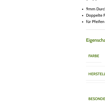
9mm Durch
Doppelte F
für Pfeife
Eigensch
FARBE
HERSTEL
BESONDE