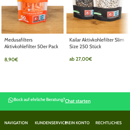
Medusafilters
Kailar Aktivkohlefilter Slim
Aktivkohlefilter 50er Pack
Size 250 Stück
Ø6mm Sunset
ab
27,00
€
8,90
€
Bock auf ehrliche Beratung?
Chat starten
NAVIGATION
KUNDENSERVICE
MEIN KONTO
RECHTLICHES