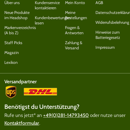
Über uns
Kundenservice
Mein Konto
AGB
kontaktieren
Neue Produkte
Meine
Datenschutzerkläru
im Headshop
Kundenbewertungen
Bestellungen
Widerrufsbelehrung
lesen
Markenverzeichnis
Fragen &
Hinweise zum
(A bis Z)
Antworten
Batteriegesetz
Staff Picks
Zahlung &
Impressum
Versand
Magazin
Lexikon
Versandpartner
Benötigst du Unterstützung?
Rufe uns jetzt* an
+49(0)281-14793450
oder nutze unser
Kontaktformular
.