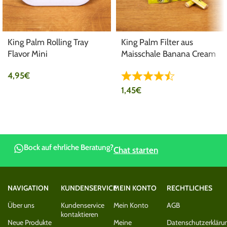
King Palm Rolling Tray
King Palm Filter aus
Flavor Mini
Maisschale Banana Cream
Ø7mm
4,95
€
1,45
€
Bock auf ehrliche Beratung?
Chat starten
NAVIGATION
KUNDENSERVICE
MEIN KONTO
RECHTLICHES
Über uns
Kundenservice
Mein Konto
AGB
kontaktieren
Neue Produkte
Meine
Datenschutzerkläru