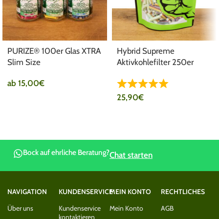
PURIZE® 100er Glas XTRA
Hybrid Supreme
Slim Size
Aktivkohlefilter 250er
Pack Bunt gemischt
ab
15,00
€
25,90
€
Bock auf ehrliche Beratung?
Chat starten
NAVIGATION
KUNDENSERVICE
MEIN KONTO
RECHTLICHES
Über uns
Kundenservice
Mein Konto
AGB
kontaktieren