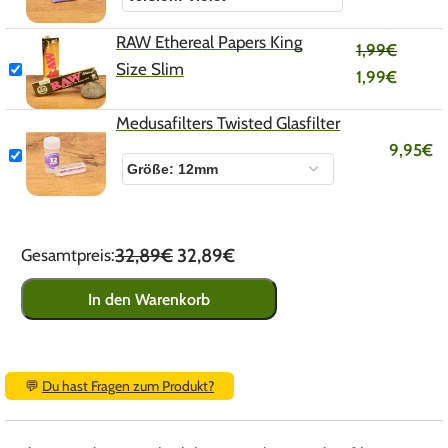
RAW Ethereal Papers King
1,99
€
Size Slim
1,99
€
Medusafilters Twisted Glasfilter
9,95
€
32,89€
32,89€
Gesamtpreis:
In den Warenkorb
💬
Du hast Fragen zum Produkt?