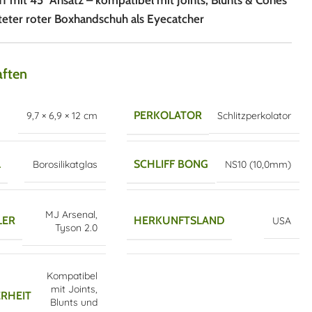
f mit 45° Ansatz – kompatibel mit Joints, Blunts & Cones
teter roter Boxhandschuh als Eyecatcher
aften
PERKOLATOR
9,7 × 6,9 × 12 cm
Schlitzperkolator
L
SCHLIFF BONG
Borosilikatglas
NS10 (10,0mm)
MJ Arsenal
,
LER
HERKUNFTSLAND
USA
Tyson 2.0
Kompatibel
mit Joints,
RHEIT
Blunts und