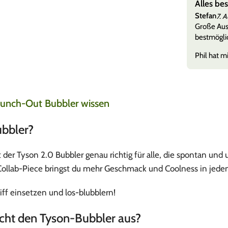
e ohne Warteschleifen
Alles be
Stefan
7. 
nen viele, aber die Qualitäten eines Händlers zeigen
Große Ausw
her, als wenn es mal nich
Mehr anzeigen
bestmöglic
Phil hat mi
Punch-Out Bubbler wissen
ubbler?
der Tyson 2.0 Bubbler genau richtig für alle, die spontan und
Collab-Piece bringst du mehr Geschmack und Coolness in jeden
iff einsetzen und los-blubblern!
cht den Tyson-Bubbler aus?