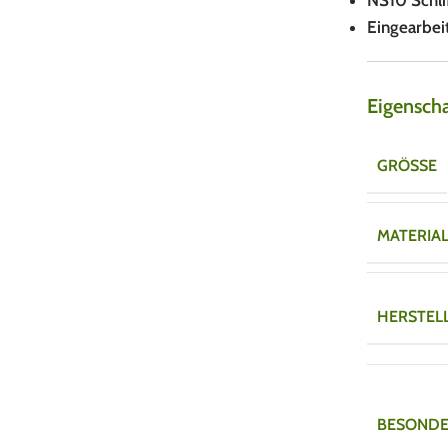
NS10 Schlif
Eingearbei
Eigensch
GRÖSSE
MATERIA
HERSTEL
BESONDE