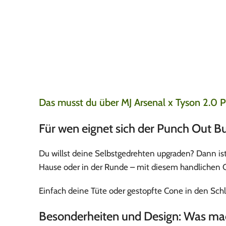
Top Kundenservic
Sascha
7. August 2026
Günstig verkaufen kön
sich nirgends deutlic
Das musst du über MJ Arsenal x Tyson 2.0 
Für wen eignet sich der Punch Out B
Du willst deine Selbstgedrehten upgraden? Dann ist 
Hause oder in der Runde – mit diesem handlichen 
Einfach deine Tüte oder gestopfte Cone in den Schl
Besonderheiten und Design: Was ma