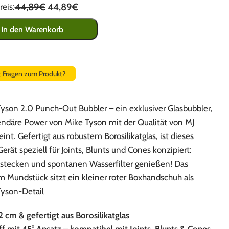
44,89€
44,89€
eis:
In den Warenkorb
t Fragen zum Produkt?
Tyson 2.0 Punch-Out Bubbler – ein exklusiver Glasbubbler,
gendäre Power von Mike Tyson mit der Qualität von MJ
eint. Gefertigt aus robustem Borosilikatglas, ist dieses
rät speziell für Joints, Blunts und Cones konzipiert:
nstecken und spontanen Wasserfilter genießen! Das
Im Mundstück sitzt ein kleiner roter Boxhandschuh als
Tyson-Detail
2 cm & gefertigt aus Borosilikatglas