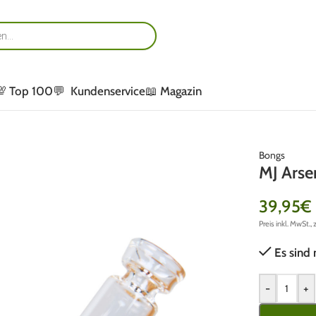
💯 Top 100
💬 Kundenservice
📖 Magazin
Bongs
MJ Arse
39,95
€
Preis inkl. MwSt., 
Es sind 
-
+