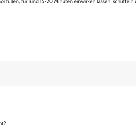
nol füllen, für rund 15-20 Minuten einwirken lassen, schütteln
ht?