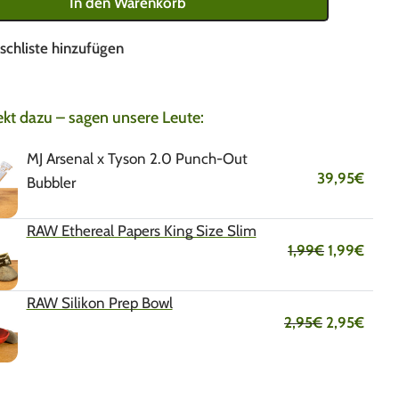
In den Warenkorb
schliste hinzufügen
ekt dazu – sagen unsere Leute:
MJ Arsenal x Tyson 2.0 Punch-Out
39,95
€
Bubbler
RAW Ethereal Papers King Size Slim
1,99
€
1,99
€
RAW Silikon Prep Bowl
2,95
€
2,95
€