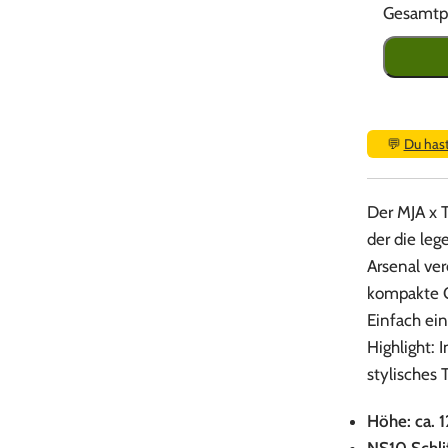
Gesamtpr
💬
Du has
Der MJA x 
der die le
Arsenal ver
kompakte Ge
Einfach ei
Highlight: 
stylisches 
Höhe: ca. 1