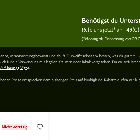
Benötigst du Unters
Rufe uns jetzt* an
+49(0)
(*Montag bis Donnerstag von 09:00
nnt, verantwortungsbewusst und ab 18. Du weißt selbst am besten, was dir gut tut – 
ßlich für die Verwendung mit legalen Kräutern oder Tabak vorgesehen. Für weiterführe
 Aufklärung (BZgA)
.
richenen Preise entsprechen dem bisherigen Preis auf buyhigh.de. Rabatte dürfen wir lei
Nicht vorrätig