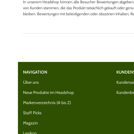
In unserem Headshop können alle Besucher Bewertungen abgeben, u
von Kunden stammen, die das Produkt tatsächlich gekauft oder genutzt
bleiben. Bewertungen mit beleidigenden oder obszönen Inhalten, R
NAVIGATION
KUNDEN
Über uns
Kundenser
Neue Produkte im Headshop
Kundenbe
Markenverzeichnis (A bis Z)
Staff Picks
Magazin
Lexikon