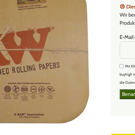
😢
Dies
Wir ben
Produkt
E-Mail
Mit Kl
buyhigh i
die
Daten