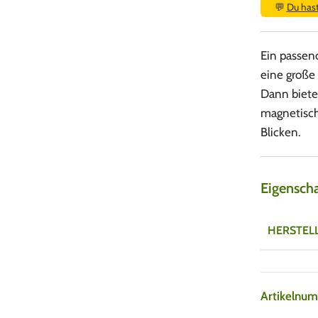
💬
Du has
Ein passen
eine große
Dann biete
magnetisch
Blicken.
Eigensch
HERSTEL
Artikelnu