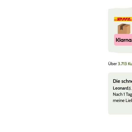
Über
3.713 
e, super Versand
Die schn
Leonard
5.
 versandt + etwas zu naschen und tolle Sticker sehr
Nach 1 Tag
meine Lieb