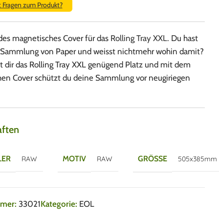
t Fragen zum Produkt?
des magnetisches Cover für das
Rolling Tray XXL
. Du hast
 Sammlung von Paper und weisst nichtmehr wohin damit?
t dir das Rolling Tray XXL genügend Platz und mit dem
en Cover schützt du deine Sammlung vor neugiriegen
aften
LER
MOTIV
GRÖSSE
RAW
RAW
505x385mm
mmer:
33021
Kategorie:
EOL