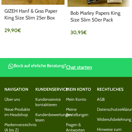
GIZEH Hanf & Gras Paper
Bob Marley Papers King
King Size Slim 25er Box
Size Slim 50er Pack
29,90
€
30,95
€
Bock auf ehrliche Beratung?
Chat starten
NAVIGATION
KUNDENSERVICE
MEIN KONTO
RECHTLICHES
Über uns
Kundenservice
Mein Konto
AGB
kontaktieren
Neue Produkte
Meine
Datenschutzerkläru
im Headshop
Kundenbewertungen
Bestellungen
Widerrufsbelehrung
lesen
Markenverzeichnis
Fragen &
Hinweise zum
(A bis Z)
Antworten