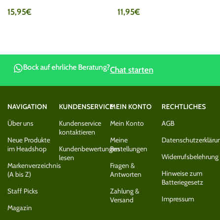
15,95
€
11,95
€
Bock auf ehrliche Beratung?
Chat starten
NAVIGATION
KUNDENSERVICE
MEIN KONTO
RECHTLICHES
Über uns
Kundenservice
Mein Konto
AGB
kontaktieren
Neue Produkte
Meine
Datenschutzerkläru
im Headshop
Kundenbewertungen
Bestellungen
Widerrufsbelehrung
lesen
Markenverzeichnis
Fragen &
Hinweise zum
(A bis Z)
Antworten
Batteriegesetz
Staff Picks
Zahlung &
Impressum
Versand
Magazin