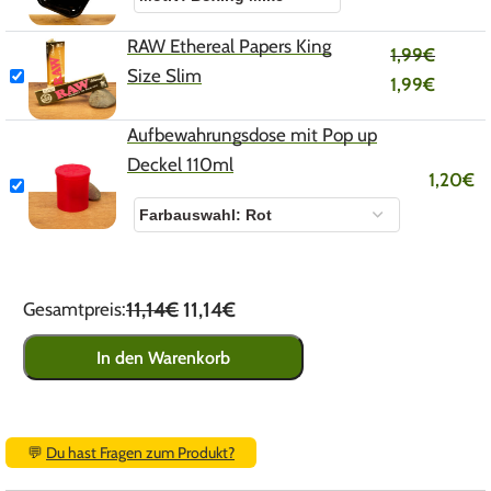
RAW Ethereal Papers King
1,99
€
Size Slim
1,99
€
Aufbewahrungsdose mit Pop up
Deckel 110ml
1,20
€
11,14€
11,14€
Gesamtpreis:
In den Warenkorb
💬
Du hast Fragen zum Produkt?