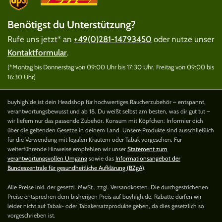
Benötigst du Unterstützung?
Rufe uns jetzt* an
+49(0)281-14793450
oder nutze unser
Kontaktformular
.
(*Montag bis Donnerstag von 09:00 Uhr bis 17:30 Uhr, Freitag von 09:00 bis
16:30 Uhr)
buyhigh.de ist dein Headshop für hochwertiges Raucherzubehör – entspannt,
verantwortungsbewusst und ab 18. Du weißt selbst am besten, was dir gut tut –
wir liefern nur das passende Zubehör. Konsum mit Köpfchen: Informier dich
über die geltenden Gesetze in deinem Land. Unsere Produkte sind ausschließlich
für die Verwendung mit legalen Kräutern oder Tabak vorgesehen. Für
weiterführende Hinweise empfehlen wir unser
Statement zum
verantwortungsvollen Umgang
sowie das
Informationsangebot der
Bundeszentrale für gesundheitliche Aufklärung (BZgA)
.
Alle Preise inkl. der gesetzl. MwSt., zzgl. Versandkosten. Die durchgestrichenen
Preise entsprechen dem bisherigen Preis auf buyhigh.de. Rabatte dürfen wir
leider nicht auf Tabak- oder Tabakersatzprodukte geben, da dies gesetzlich so
vorgeschrieben ist.