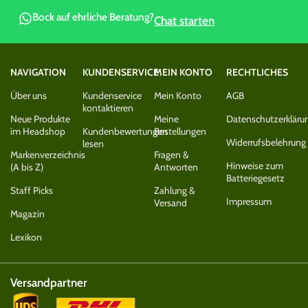
Bock auf ehrliche Beratung?
Chat starten
NAVIGATION
KUNDENSERVICE
MEIN KONTO
RECHTLICHES
Über uns
Kundenservice
Mein Konto
AGB
kontaktieren
Neue Produkte
Meine
Datenschutzerkläru
im Headshop
Kundenbewertungen
Bestellungen
Widerrufsbelehrung
lesen
Markenverzeichnis
Fragen &
Hinweise zum
(A bis Z)
Antworten
Batteriegesetz
Staff Picks
Zahlung &
Impressum
Versand
Magazin
Lexikon
Versandpartner