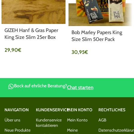
GIZEH Hanf & Gras Paper
Bob Marley Papers King
King Size Slim 25er Box
Size Slim 50er Pack
29,90
€
30,95
€
Bock auf ehrliche Beratung?
Chat starten
NAVIGATION
KUNDENSERVICE
MEIN KONTO
RECHTLICHES
Über uns
Kundenservice
Mein Konto
AGB
kontaktieren
Neue Produkte
Meine
Datenschutzerkläru