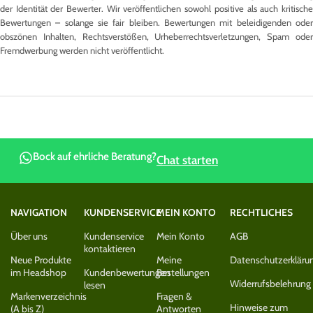
der Identität der Bewerter. Wir veröffentlichen sowohl positive als auch kritische
Bewertungen – solange sie fair bleiben. Bewertungen mit beleidigenden oder
obszönen Inhalten, Rechtsverstößen, Urheberrechtsverletzungen, Spam oder
Fremdwerbung werden nicht veröffentlicht.
Bock auf ehrliche Beratung?
Chat starten
NAVIGATION
KUNDENSERVICE
MEIN KONTO
RECHTLICHES
Über uns
Kundenservice
Mein Konto
AGB
kontaktieren
Neue Produkte
Meine
Datenschutzerkläru
im Headshop
Kundenbewertungen
Bestellungen
Widerrufsbelehrung
lesen
Markenverzeichnis
Fragen &
Hinweise zum
(A bis Z)
Antworten