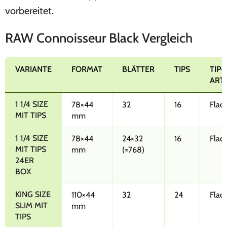
vorbereitet.
RAW Connoisseur Black Vergleich
VARIANTE
FORMAT
BLÄTTER
TIPS
TIP-
ART
1 1/4 SIZE
78×44
32
16
Flac
MIT TIPS
mm
1 1/4 SIZE
78×44
24×32
16
Flac
MIT TIPS
mm
(=768)
24ER
BOX
KING SIZE
110×44
32
24
Flac
SLIM MIT
mm
TIPS