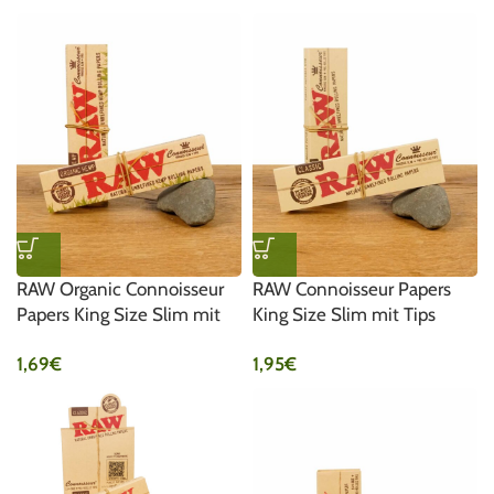
RAW Organic Connoisseur
RAW Connoisseur Papers
Papers King Size Slim mit
King Size Slim mit Tips
Tips
vorgerollt
1,69
€
1,95
€