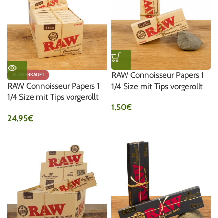
RAW Connoisseur Papers 1
AUSVERKAUFT
RAW Connoisseur Papers 1
1/4 Size mit Tips vorgerollt
1/4 Size mit Tips vorgerollt
1,50
€
24er Box
24,95
€