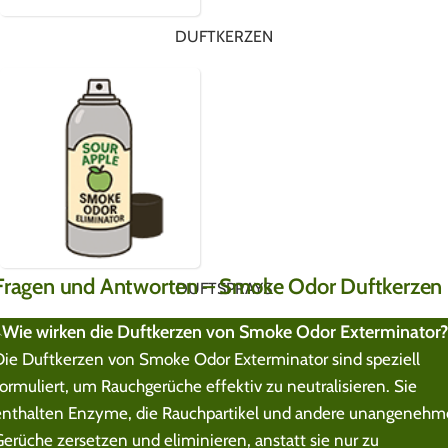
DUFTKERZEN
Fragen und Antworten – Smoke Odor Duftkerzen
DUFTSPRAYS
Wie wirken die Duftkerzen von Smoke Odor Exterminator?
Die Duftkerzen von Smoke Odor Exterminator sind speziell
formuliert, um Rauchgerüche effektiv zu neutralisieren. Sie
enthalten Enzyme, die Rauchpartikel und andere unangenehm
Gerüche zersetzen und eliminieren, anstatt sie nur zu