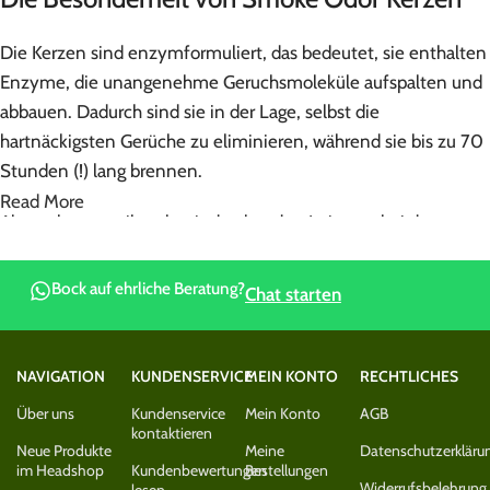
Die Kerzen sind enzymformuliert, das bedeutet, sie enthalten
Enzyme, die unangenehme Geruchsmoleküle aufspalten und
abbauen. Dadurch sind sie in der Lage, selbst die
hartnäckigsten Gerüche zu eliminieren, während sie bis zu 70
Stunden (!) lang brennen.
Read More
Abgesehen von ihrer beeindruckenden Leistung bei der
Geruchsbeseitigung, bieten diese Duftkerzen eine einzigartige
Auswahl an außergewöhnlichen Gerüchen. Egal, ob du eine
Bock auf ehrliche Beratung?
Chat starten
exotische Brise, einen beruhigenden Hauch oder einfach nur
ein Gefühl von Frische suchst, unsere „Smoke Odor
Exterminator“ Duftkerzen bieten für jeden Geschmack etwas.
NAVIGATION
KUNDENSERVICE
MEIN KONTO
RECHTLICHES
Über uns
Kundenservice
Mein Konto
AGB
Einige der verführerischen Düfte sind:
kontaktieren
Neue Produkte
Meine
Datenschutzerkläru
im Headshop
Kundenbewertungen
Bestellungen
„Maui Wowie Mango“: Lass dich von dem verlockenden Aroma
Widerrufsbelehrung