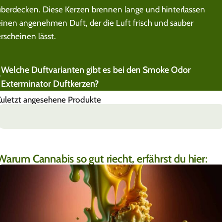
überdecken. Diese Kerzen brennen lange und hinterlassen
einen angenehmen Duft, der die Luft frisch und sauber
erscheinen lässt.
Welche Duftvarianten gibt es bei den Smoke Odor
Exterminator Duftkerzen?
Zuletzt angesehene Produkte
Warum Cannabis so gut riecht, erfährst du hier: