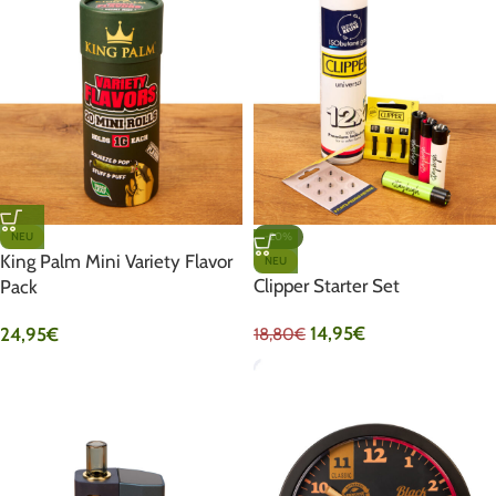
NEU
-20%
King Palm Mini Variety Flavor
NEU
Clipper Starter Set
Pack
14,95
€
24,95
€
18,80
€