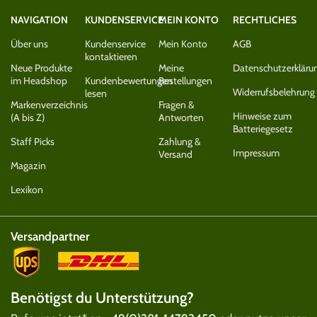
NAVIGATION
KUNDENSERVICE
MEIN KONTO
RECHTLICHES
Über uns
Kundenservice
Mein Konto
AGB
kontaktieren
Neue Produkte
Meine
Datenschutzerkläru
im Headshop
Kundenbewertungen
Bestellungen
Widerrufsbelehrung
lesen
Markenverzeichnis
Fragen &
Hinweise zum
(A bis Z)
Antworten
Batteriegesetz
Staff Picks
Zahlung &
Impressum
Versand
Magazin
Lexikon
Versandpartner
Benötigst du Unterstützung?