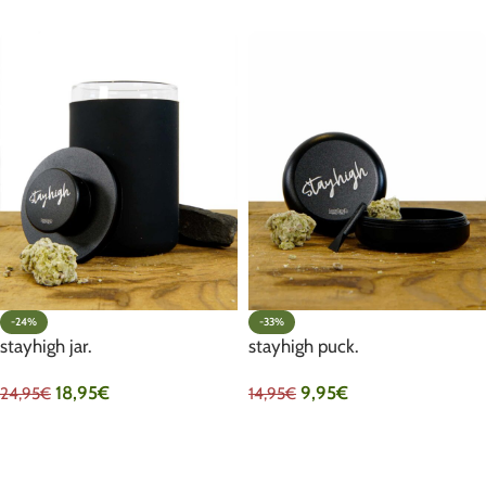
IN DEN WARENKORB
IN DEN WARENKORB
-24%
-33%
stayhigh jar.
stayhigh puck.
18,95
€
9,95
€
24,95
€
14,95
€
IN DEN WARENKORB
IN DEN WARENKORB