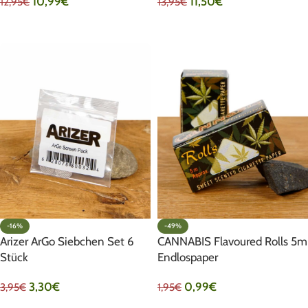
10,99
€
11,50
€
12,95
€
13,95
€
IN DEN WARENKORB
IN DEN WARENKORB
-16%
-49%
Arizer ArGo Siebchen Set 6
CANNABIS Flavoured Rolls 5m
Stück
Endlospaper
3,30
€
0,99
€
3,95
€
1,95
€