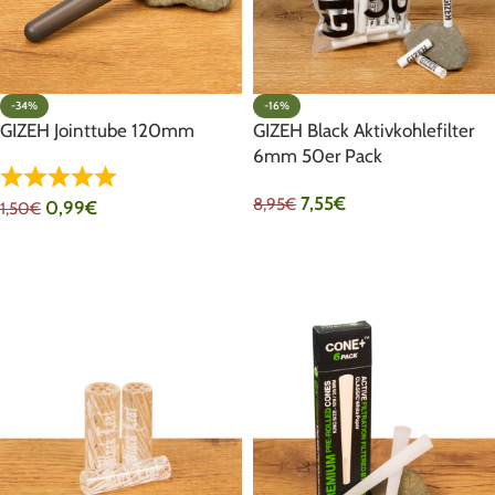
-34%
-16%
GIZEH Jointtube 120mm
GIZEH Black Aktivkohlefilter
6mm 50er Pack
7,55
€
8,95
€
0,99
€
1,50
€
IN DEN WARENKORB
IN DEN WARENKORB