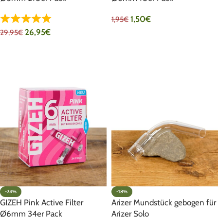
1,50
€
1,95
€
26,95
€
29,95
€
IN DEN WARENKORB
IN DEN WARENKORB
-24%
-18%
GIZEH Pink Active Filter
Arizer Mundstück gebogen für
Ø6mm 34er Pack
Arizer Solo