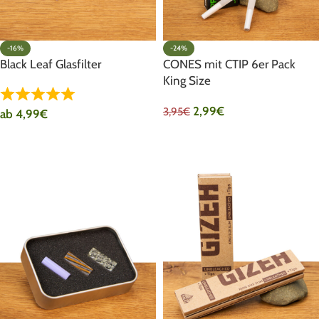
-16%
-24%
Black Leaf Glasfilter
CONES mit CTIP 6er Pack
King Size
2,99
€
3,95
€
ab
4,99
€
AUSFÜHRUNG WÄHLEN
AUSFÜHRUNG WÄHLEN