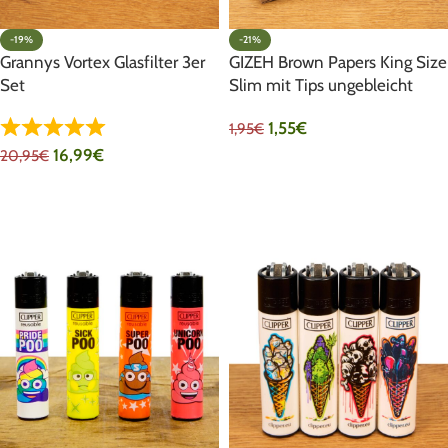
-19%
-21%
Grannys Vortex Glasfilter 3er
GIZEH Brown Papers King Size
Set
Slim mit Tips ungebleicht
1,55
€
1,95
€
16,99
€
20,95
€
IN DEN WARENKORB
IN DEN WARENKORB