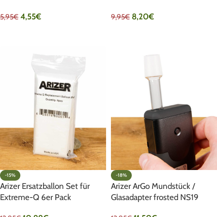
4,55
€
8,20
€
5,95
€
9,95
€
IN DEN WARENKORB
IN DEN WARENKORB
-15%
-18%
Arizer Ersatzballon Set für
Arizer ArGo Mundstück /
Extreme-Q 6er Pack
Glasadapter frosted NS19