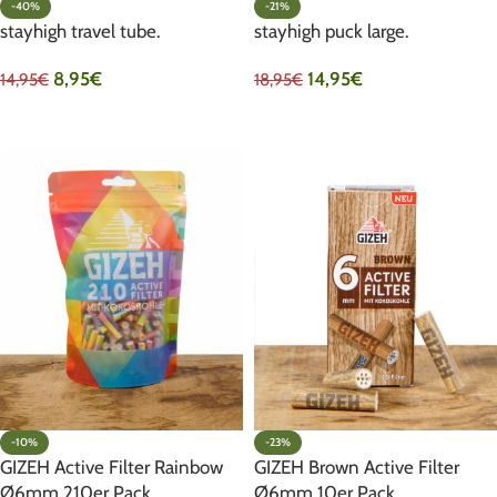
-40%
-21%
stayhigh travel tube.
stayhigh puck large.
8,95
€
14,95
€
14,95
€
18,95
€
IN DEN WARENKORB
IN DEN WARENKORB
-10%
-23%
GIZEH Active Filter Rainbow
GIZEH Brown Active Filter
Ø6mm 210er Pack
Ø6mm 10er Pack