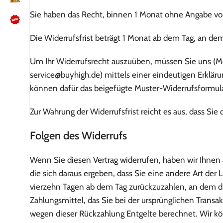
Sie haben das Recht, binnen 1 Monat ohne Angabe von
Die Widerrufsfrist beträgt 1 Monat ab dem Tag, an dem
NÜTZLICHES
Um Ihr Widerrufsrecht auszuüben, müssen Sie uns (M
Kundenbewertungen lesen
service@buyhigh.de) mittels einer eindeutigen Erklärun
Schreib uns auf WhatsApp
können dafür das beigefügte Muster-Widerrufsformular
Kundenservice kontaktieren
🍪 Cookie-Einstellungen ändern
Zur Wahrung der Widerrufsfrist reicht es aus, dass Sie
Folgen des Widerrufs
Wenn Sie diesen Vertrag widerrufen, haben wir Ihnen 
die sich daraus ergeben, dass Sie eine andere Art der
vierzehn Tagen ab dem Tag zurückzuzahlen, an dem die
Zahlungsmittel, das Sie bei der ursprünglichen Transa
wegen dieser Rückzahlung Entgelte berechnet. Wir kö