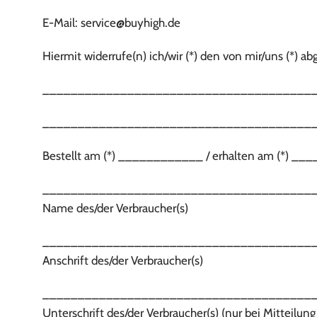
E-Mail: service@buyhigh.de
Hiermit widerrufe(n) ich/wir (*) den von mir/uns (*) 
______________________________________
______________________________________
Bestellt am (*) ____________ / erhalten am (*) 
______________________________________
Name des/der Verbraucher(s)
______________________________________
Anschrift des/der Verbraucher(s)
______________________________________
Unterschrift des/der Verbraucher(s) (nur bei Mitteilung