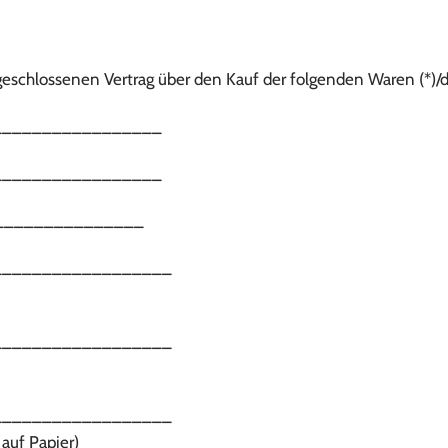
abgeschlossenen Vertrag über den Kauf der folgenden Waren (*)/d
_________________
_________________
__________________
__________________
__________________
__________________
 auf Papier)