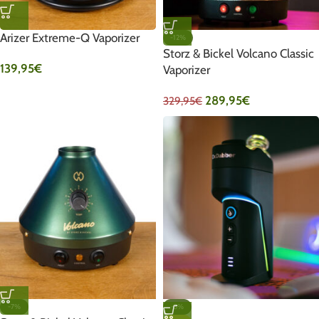
Arizer Extreme-Q Vaporizer
-12%
Storz & Bickel Volcano Classic
139,95
€
Vaporizer
289,95
€
329,95
€
-7%
-3%