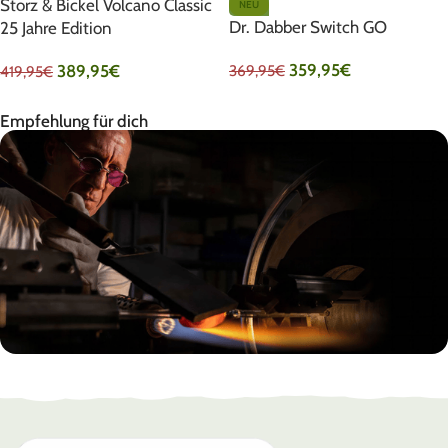
Storz & Bickel Volcano Classic
NEU
Dr. Dabber Switch GO
25 Jahre Edition
359,95
€
389,95
€
369,95
€
419,95
€
Empfehlung für dich
EHLE
Made in Germany