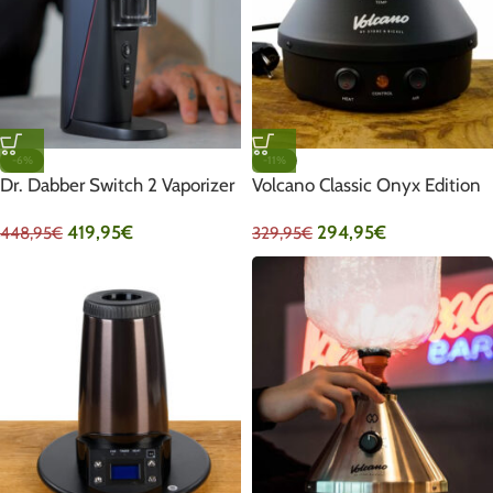
-6%
-11%
Dr. Dabber Switch 2 Vaporizer
Volcano Classic Onyx Edition
419,95
€
294,95
€
448,95
€
329,95
€