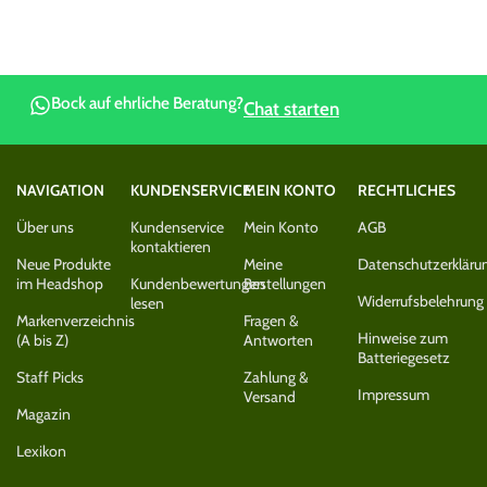
Bock auf ehrliche Beratung?
Chat starten
NAVIGATION
KUNDENSERVICE
MEIN KONTO
RECHTLICHES
Über uns
Kundenservice
Mein Konto
AGB
kontaktieren
Neue Produkte
Meine
Datenschutzerkläru
im Headshop
Kundenbewertungen
Bestellungen
Widerrufsbelehrung
lesen
Markenverzeichnis
Fragen &
Hinweise zum
(A bis Z)
Antworten
Batteriegesetz
Staff Picks
Zahlung &
Impressum
Versand
Magazin
Lexikon