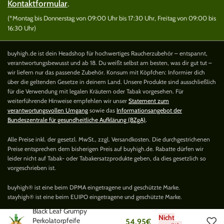
Kontaktformular
.
(*Montag bis Donnerstag von 09:00 Uhr bis 17:30 Uhr, Freitag von 09:00 bis
16:30 Uhr)
buyhigh.de ist dein Headshop für hochwertiges Raucherzubehör – entspannt,
verantwortungsbewusst und ab 18. Du weißt selbst am besten, was dir gut tut –
wir liefern nur das passende Zubehör. Konsum mit Köpfchen: Informier dich
über die geltenden Gesetze in deinem Land. Unsere Produkte sind ausschließlich
für die Verwendung mit legalen Kräutern oder Tabak vorgesehen. Für
weiterführende Hinweise empfehlen wir unser
Statement zum
verantwortungsvollen Umgang
sowie das
Informationsangebot der
Bundeszentrale für gesundheitliche Aufklärung (BZgA)
.
Alle Preise inkl. der gesetzl. MwSt., zzgl. Versandkosten. Die durchgestrichenen
Preise entsprechen dem bisherigen Preis auf buyhigh.de. Rabatte dürfen wir
leider nicht auf Tabak- oder Tabakersatzprodukte geben, da dies gesetzlich so
vorgeschrieben ist.
buyhigh® ist eine beim DPMA eingetragene und geschützte Marke.
stayhigh® ist eine beim EUIPO eingetragene und geschützte Marke.
Black Leaf Grumpy
Nicht
Perkolatorpfeife
54,95
€