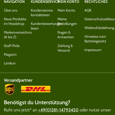
NAVIGATION
KUNDENSERVICE
MEIN KONTO
RECHTLICHES
Über uns
Kundenservice
Mein Konto
AGB
kontaktieren
Neue Produkte
Meine
Datenschutzerkläru
im Headshop
Kundenbewertungen
Bestellungen
Widerrufsbelehrung
lesen
Markenverzeichnis
Fragen &
Hinweise zum
(A bis Z)
Antworten
Batteriegesetz
Staff Picks
Zahlung &
Impressum
Versand
Magazin
Lexikon
Versandpartner
Benötigst du Unterstützung?
Rufe uns jetzt* an
+49(0)281-14793450
oder nutze unser