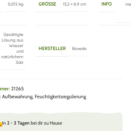
GRÖSSE
INFO
0,072 kg
13,2 × 8,9 cm
na
Gesättigte
Lösung aus
Wasser
HERSTELLER
Boveda
und
natürlichem
Salz
mmer:
21265
:
Aufbewahrung
,
Feuchtigkeitsregulierung
In
2 - 3 Tagen
bei dir zu Hause