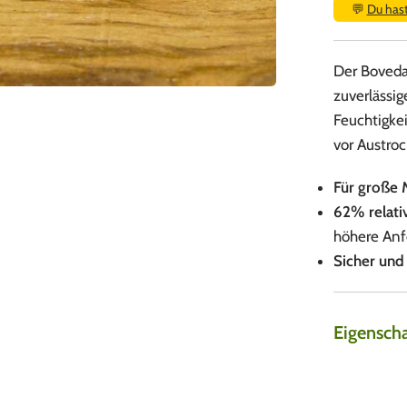
💬
Du has
Der Boveda
zuverlässig
Feuchtigkei
vor Austro
Für große 
62% relativ
höhere Anf
Sicher und 
Eigensch