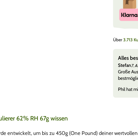
Über
3.713 
s bestens
an
7. August 2026
e Auswahl, schneller Versand und wenn mal was nicht ok ist wird
möglich nach einer Lösung gesucht.
hat mir b
Mehr anzeigen
ulierer 62% RH 67g wissen
de entwickelt, um bis zu 450g (One Pound) deiner wertvollen K