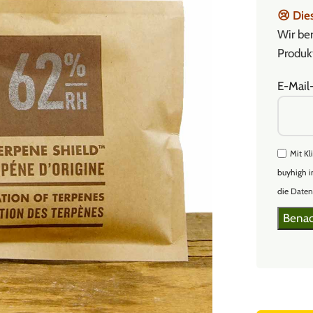
😢
Dies
Wir ben
Produkt
E-Mail
Mit Kl
buyhigh i
die
Daten